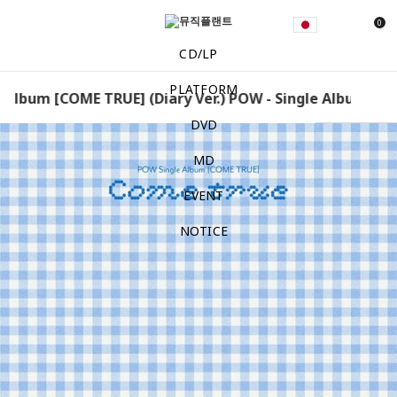
0
CD/LP
PLATFORM
 Album [COME TRUE] (Diary Ver.) POW - Single Album [COM
DVD
MD
EVENT
NOTICE