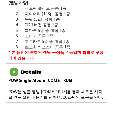
[
앨범 사양
]
1.
패브릭 슬리브 공통
1
종
2.
다이어리
(128p)
공통
1
종
3.
북릿
(32p)
공통
1
종
4.
CDR
버전 공통
1
종
5.
북마크
5
종 중 랜덤
1
종
6.
스티커 공통
1
종
7.
포토카드
5
종 중 랜덤
1
종
8.
초도한정 포스터 공통
1
종
*
본 음반에 포함된 랜덤 구성품은 동일한 확률로 구성
되어 있습니다
.
POW Single Album [COME TRUE]
POW
는 싱글 앨범
[COME TRUE]
를 통해 새로운 시작
을 앞둔 설렘과 용기를 전하며
, 2026
년의 포문을 연다
.