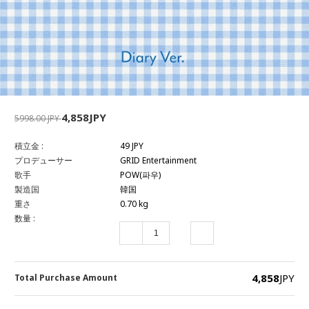
4,858JPY
5998.00 JPY
積立金 :
49 JPY
プロデューサー
GRID Entertainment
歌手
POW(파우)
製造国
韓国
重さ
0.70 kg
数量 :
4,858
JPY
Total Purchase Amount