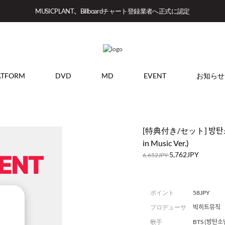
MUSICPLANT、Billboardチャート登録業者へ正式に認定
ATFORM
DVD
MD
EVENT
お知らせ
[特典付き/セット] 방탄소년단(B
in Music Ver.)
5,762JPY
6,652JPY
ポイント
58JPY
プロデューサ
빅히트뮤직
ー
歌手
BTS (방탄소