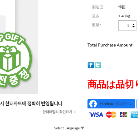
製造国
韓国
重さ
1.40 kg
数量 :
Total Purchase Amount:
商品は品切
Facebookでログイン
Select Language
▼