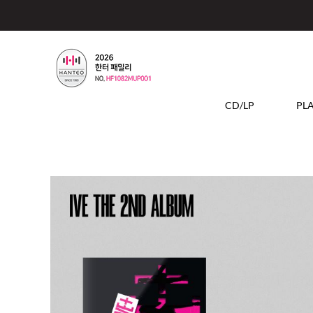
CD/LP
PL