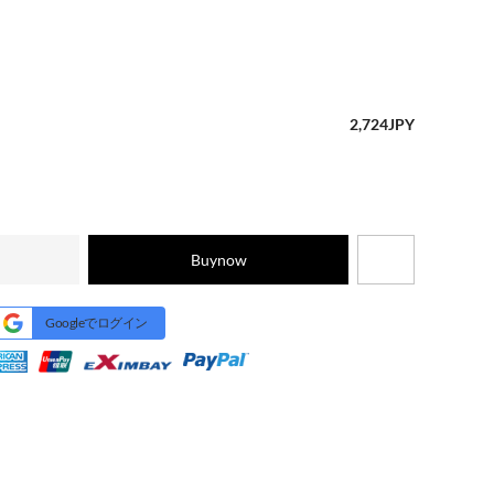
2,724
JPY
Buynow
Googleでログイン