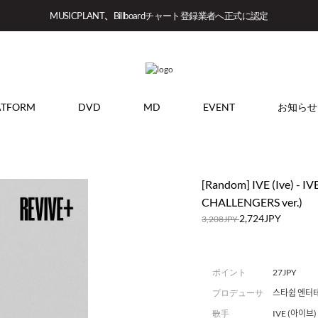
MUSICPLANT、Billboardチャート登録業者へ正式に認定
ATFORM
DVD
MD
EVENT
お知らせ
[Random] IVE (Ive) - 
CHALLENGERS ver.)
2,724JPY
3,208JPY
ポイント
27JPY
プロデューサ
스타쉽 엔터
ー
歌手
IVE (아이브)