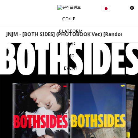
0
CD/LP
PLATFORM
 JNJM - [BOTH SIDES] (PHOTOBOOK Ver.) [Random] NCT 
DVD
MD
EVENT
NOTICE