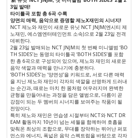
‘
新 유닛
’ NCT JNJM,
첫 미니앨범
‘BOTH SIDES’ 2
월
2
3
일 발매
!
타이틀곡 포함 총
6
곡 수록
양면의 매력
,
음악으로 증명할 제노
X
재민의 시너지
!
NCT
제노와 재민이 새로운 유닛
NCT JNJM(
엔시티 제
노재민
,
에스엠엔터테인먼트 소속
)
으로
2
월
23
일 전격
데뷔한다
.
2
월
23
일 발매되는
NCT JNJM
의 첫 번째 미니앨범
‘BO
TH SIDES’
는 동명의 타이틀곡
‘BOTH SIDES’
를 포함
한 총
6
곡으로 구성되어 있으며
,
제노와 재민의 새로운
음악 색깔과 매력을 만나기에 충분하다
.
‘BOTH SIDES’
는
‘
양면성
’
을 키워드로
,
서로 다른 매력
을 지닌 제노와 재민이 각자의 색깔을 선명하게 드러내
는 순간과
,
때로는 마치 한 몸처럼 어우러지며 완벽한
균형을 만들어내는 과정을 담은 앨범으로
,
다름이 곧
강점이 되는 두 멤버의 시너지를 보여주는 작품이 될
전망이다
.
특히 제노와 재민은 연습생 시절부터
NCT
와
NCT DR
EAM
활동까지
10
년이 넘는 세월을 함께하며 호흡을
맞춰온 최상의 조합으로
,
무대를 장악하는 뛰어난 퍼포
먼스와 에너지
,
폭넓은 음악 스펙트럼을 바탕으로 각자