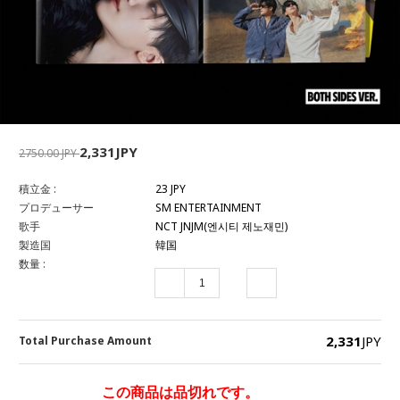
2,331JPY
2750.00 JPY
積立金 :
23 JPY
プロデューサー
SM ENTERTAINMENT
歌手
NCT JNJM(엔시티 제노재민)
製造国
韓国
数量 :
2,331
JPY
Total Purchase Amount
この商品は品切れです。