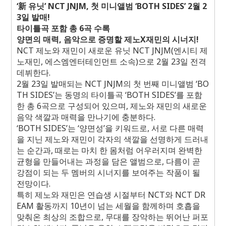
‘
新 유닛
’ NCT JNJM,
첫 미니앨범
‘BOTH SIDES’ 2
월
2
3
일 발매
!
타이틀곡 포함 총
6
곡 수록
양면의 매력
,
음악으로 증명할 제노
X
재민의 시너지
!
NCT
제노와 재민이 새로운 유닛
NCT JNJM(
엔시티 제
노재민
,
에스엠엔터테인먼트 소속
)
으로
2
월
23
일 전격
데뷔한다
.
2
월
23
일 발매되는
NCT JNJM
의 첫 번째 미니앨범
‘BO
TH SIDES’
는 동명의 타이틀곡
‘BOTH SIDES’
를 포함
한 총
6
곡으로 구성되어 있으며
,
제노와 재민의 새로운
음악 색깔과 매력을 만나기에 충분하다
.
‘BOTH SIDES’
는
‘
양면성
’
을 키워드로
,
서로 다른 매력
을 지닌 제노와 재민이 각자의 색깔을 선명하게 드러내
는 순간과
,
때로는 마치 한 몸처럼 어우러지며 완벽한
균형을 만들어내는 과정을 담은 앨범으로
,
다름이 곧
강점이 되는 두 멤버의 시너지를 보여주는 작품이 될
전망이다
.
특히 제노와 재민은 연습생 시절부터
NCT
와
NCT DR
EAM
활동까지
10
년이 넘는 세월을 함께하며 호흡을
맞춰온 최상의 조합으로
,
무대를 장악하는 뛰어난 퍼포