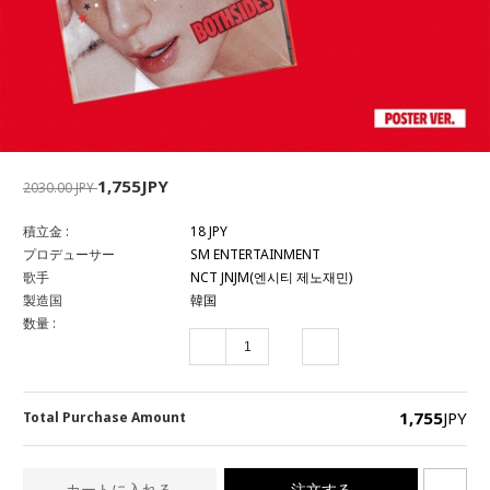
1,755JPY
2030.00 JPY
積立金 :
18 JPY
プロデューサー
SM ENTERTAINMENT
歌手
NCT JNJM(엔시티 제노재민)
製造国
韓国
数量 :
1,755
JPY
Total Purchase Amount
カートに入れる
注文する