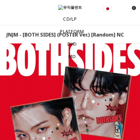
0
CD/LP
PLATFORM
 JNJM - [BOTH SIDES] (POSTER Ver.) [Random] NCT JNJM -
DVD
MD
EVENT
NOTICE