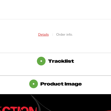
Details
Order info.