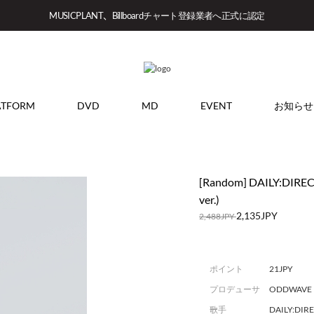
MUSICPLANT、Billboardチャート登録業者へ正式に認定
ATFORM
DVD
MD
EVENT
お知らせ
[Random] DAILY:DIRECT
ver.)
2,135JPY
2,488JPY
ポイント
21JPY
プロデューサ
ODDWAVE
ー
歌手
DAILY:DIR