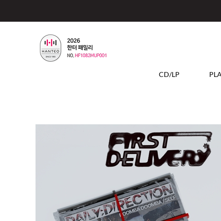
CD/LP
PL