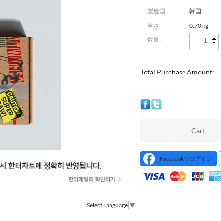
製造国
韓国
重さ
0.70 kg
数量 :
Total Purchase Amount:
Cart
Facebookでログイン
Select Language
▼