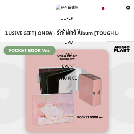
0
CD/LP
PLATFORM
XCLUSIVE GIFT] ONEW - 5th Mini Album [TOUGH LOVE] (P
DVD
MD
EVENT
NOTICE