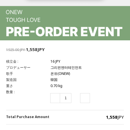
1,558JPY
1925.00 JPY
積立金 :
16 JPY
プロデューサー
그리핀엔터테인먼트
歌手
온유(ONEW)
製造国
韓国
重さ
0.70 kg
数量 :
1,558
JPY
Total Purchase Amount