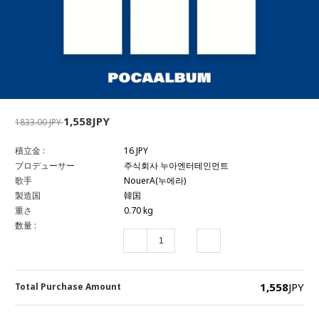
1,558JPY
1833.00 JPY
積立金 :
16 JPY
プロデューサー
주식회사 누아엔터테인먼트
歌手
NouerA(누에라)
製造国
韓国
重さ
0.70 kg
数量 :
1,558
JPY
Total Purchase Amount