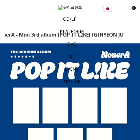
0
CD/LP
PLATFORM
uerA - Mini 3rd album [POP IT LIKE] (GIHYEON JUNPYO /
DVD
MD
EVENT
NOTICE