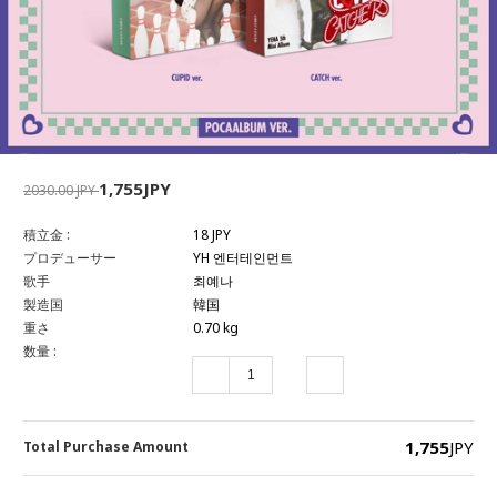
1,755JPY
2030.00 JPY
積立金 :
18 JPY
プロデューサー
YH 엔터테인먼트
歌手
최예나
製造国
韓国
重さ
0.70 kg
数量 :
1,755
JPY
Total Purchase Amount