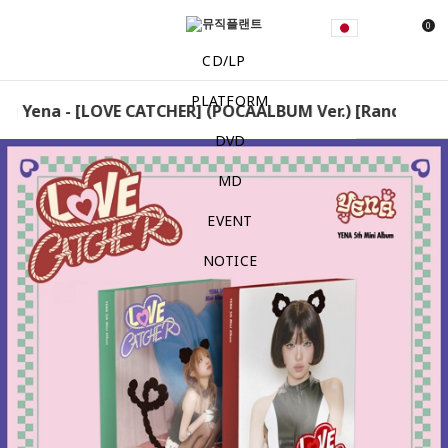
0
CD/LP
PLATFORM
i Yena - [LOVE CATCHER] (POCAALBUM Ver.) [Random] Ch
DVD
MD
EVENT
NOTICE