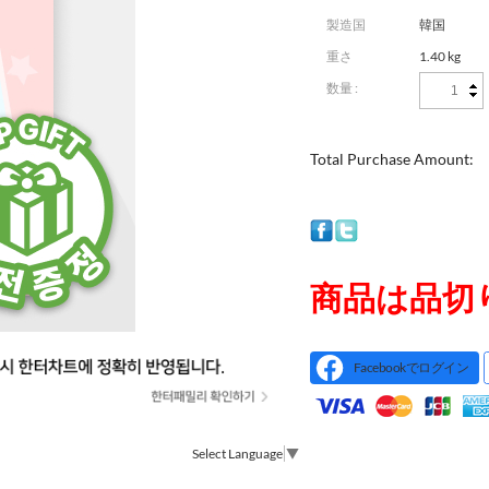
製造国
韓国
重さ
1.40 kg
数量 :
Total Purchase Amount:
商品は品切
Facebookでログイン
Select Language
▼