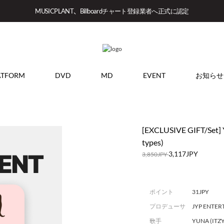
MUSICPLANT、Billboardチャート登録業者へ正式に認定
ATFORM
DVD
MD
EVENT
お知らせ
[EXCLUSIVE GIFT/Set] 
types)
3,117JPY
3,850JPY
ポイント
31JPY
プロデューサ
JYP ENTE
ー
歌手
YUNA (ITZY