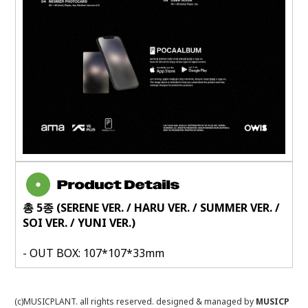
총
5
종
(SERENE VER. / HARU VER. / SUMMER VER. /
SOI VER. / YUNI VER.)
- OUT BOX: 107*107*33mm
(c)MUSICPLANT. all rights reserved.
designed & managed by
MUSICP