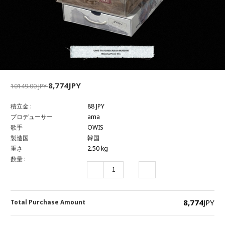
8,774JPY
10149.00 JPY
積立金 :
88 JPY
プロデューサー
ama
歌手
OWIS
製造国
韓国
重さ
2.50 kg
数量 :
8,774
JPY
Total Purchase Amount