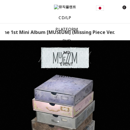
0
CD/LP
PLATFORM
 The 1st Mini Album [MUSEUM] (Missing Piece Ver.) [Set]
DVD
MD
EVENT
NOTICE