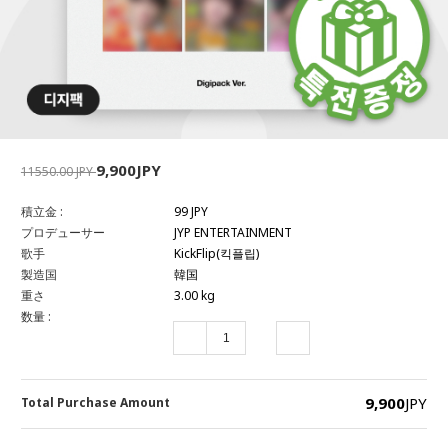
9,900JPY
11550.00 JPY
積立金 :
99 JPY
プロデューサー
JYP ENTERTAINMENT
歌手
KickFlip(킥플립)
製造国
韓国
重さ
3.00 kg
数量 :
9,900
JPY
Total Purchase Amount