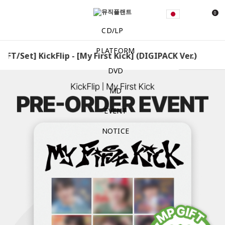
0
CD/LP
PLATFORM
FT/Set] KickFlip - [My First Kick] (DIGIPACK Ver.) [EXCLUS
DVD
MD
EVENT
NOTICE