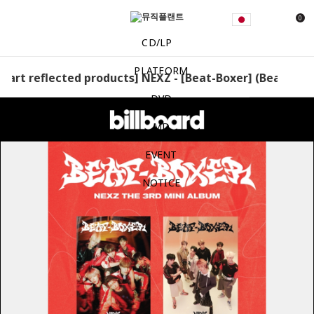
0
CD/LP
PLATFORM
hart reflected products] NEXZ - [Beat-Boxer] (Beat ver. 
DVD
MD
EVENT
NOTICE