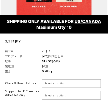
2,331JPY
積立金 :
23 JPY
プロデューサー
JYP엔터테인먼트
歌手
NEXZ(넥스지)
製造国
韓国
重さ
0.70 kg
Check Billboard Notice :
Shipping to US/Canada a
ddresses only :