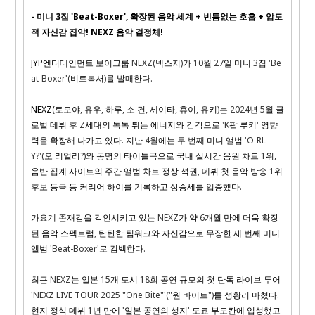
-
미니
3
집
'Beat-Boxer',
확장된 음악 세계
+
빈틈없는 호흡
+
압도
적 자신감 집약
! NEXZ
음악 결정체
!
JYP
엔터테인먼트 보이그룹
NEXZ(
넥스지
)
가
10
월
27
일 미니
3
집
'Be
at-Boxer'(
비트복서
)
를 발매한다
.
NEXZ(
토모야
,
유우
,
하루
,
소 건
,
세이타
,
휴이
,
유키
)
는
2024
년
5
월 글
로벌 데뷔 후
Z
세대의 톡톡 튀는 에너지와 감각으로
'K
팝 루키
'
영향
력을 확장해 나가고 있다
.
지난
4
월에는 두 번째 미니 앨범
'O-RL
Y?'(
오 리얼리
?)
와 동명의 타이틀곡으로 국내 실시간 음원 차트
1
위
,
음반 집계 사이트의 주간 앨범 차트 정상 석권
,
데뷔 첫 음악 방송
1
위
후보 등극 등 커리어 하이를 기록하고 상승세를 입증했다
.
가요계 존재감을 각인시키고 있는
NEXZ
가 약
6
개월 만에 더욱 확장
된 음악 스펙트럼
,
탄탄한 팀워크와 자신감으로 무장한 세 번째 미니
앨범
'Beat-Boxer'
로 컴백한다
.
최근
NEXZ
는 일본
15
개 도시
18
회 공연 규모의 첫 단독 라이브 투어
'NEXZ LIVE TOUR 2025 "One Bite"'("
원 바이트
")
를 성황리 마쳤다
.
현지 정식 데뷔
1
년 만에
'
일본 공연의 성지
'
도쿄 부도칸에 입성했고