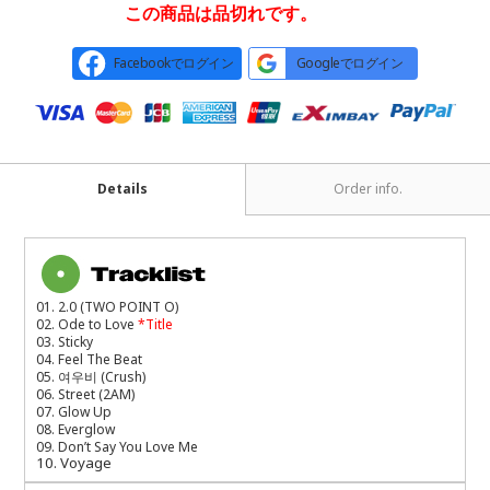
この商品は品切れです。
Facebookでログイン
Googleでログイン
Details
Order info.
01. 2.0 (TWO POINT O)
02. Ode to Love
*Title
03. Sticky
04. Feel The Beat
05.
여우비
(Crush)
06. Street (2AM)
07. Glow Up
08. Everglow
09. Don’t Say You Love Me
10. Voyage