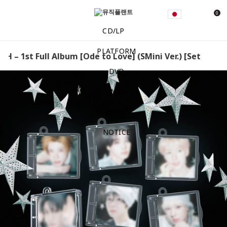
0
CD/LP
PLATFORM
H – 1st Full Album [Ode to Love] (SMini Ver.) [Set] NCT W
DVD
MD
EVENT
NOTICE