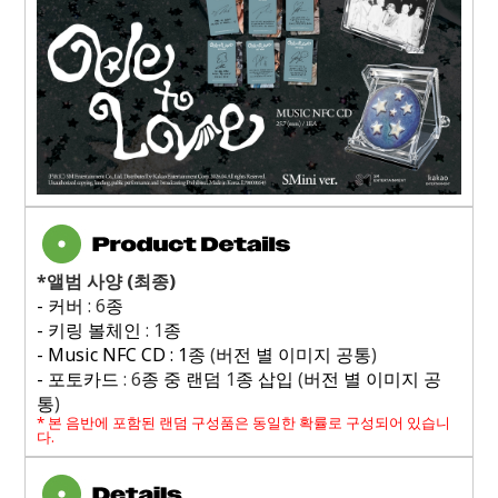
*
앨범 사양
(
최종
)
-
커버
: 6
종
-
키링 볼체인
: 1
종
- Music NFC CD : 1
종
(
버전 별 이미지 공통
)
-
포토카드
: 6
종 중 랜덤
1
종 삽입
(
버전 별 이미지 공
통
)
*
본 음반에 포함된 랜덤 구성품은 동일한 확률로 구성되어 있습니
다
.