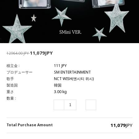
11,079JPY
12964.00 JPY
積立金 :
111 JPY
プロデューサー
SM ENTERTAINMENT
歌手
NCT WISH(엔시티 위시)
製造国
韓国
重さ
3.00 kg
数量 :
11,079
JPY
Total Purchase Amount