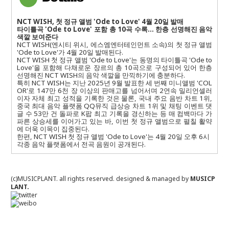
NCT WISH,
첫 정규 앨범
'Ode to Love' 4
월
20
일 발매
타이틀곡
'Ode to Love'
포함 총
10
곡 수록
…
한층 선명해진 음악
색깔 보여준다
NCT WISH(
엔시티 위시
,
에스엠엔터테인먼트 소속
)
의 첫 정규 앨범
'Ode to Love'
가
4
월
20
일 발매된다
.
NCT WISH
첫 정규 앨범
'Ode to Love'
는 동명의 타이틀곡
'Ode to
Love'
을 포함해 다채로운 장르의 총
10
곡으로 구성되어 있어 한층
선명해진
NCT WISH
의 음악 색깔을 만끽하기에 충분하다
.
특히
NCT WISH
는 지난
2025
년
9
월 발표한 세 번째 미니앨범
'COL
OR'
로
147
만
6
천 장 이상의 판매고를 넘어서며
2
연속 밀리언셀러
이자 자체 최고 성적을 기록한 것은 물론
,
국내 주요 음반 차트
1
위
,
중국 최대 음악 플랫폼
QQ
뮤직 급상승 차트
1
위 및 채팅 이벤트 댓
글 수
53
만 건 돌파로
K
팝 최고 기록을 경신하는 등 매 컴백마다 가
파른 상승세를 이어가고 있는 바
,
이번 첫 정규 앨범으로 펼칠 활약
에 더욱 이목이 집중된다
.
한편
, NCT WISH
첫 정규 앨범
'Ode to Love'
는
4
월
20
일 오후
6
시
각종 음악 플랫폼에서 전곡 음원이 공개된다
.
(c)MUSICPLANT. all rights reserved.
designed & managed by
MUSICP
LANT.