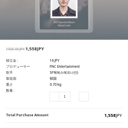
1,558JPY
1925.00 JPY
積立金 :
16 JPY
プロデューサー
FNC Entertainment
歌手
SF9(에스에프나인)
製造国
韓国
重さ
0.70 kg
数量 :
1,558
JPY
Total Purchase Amount