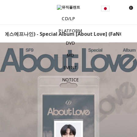
0
CD/LP
PLATFORM
(에스에프나인) - Special Album [About Love] (FaNCy Ver.) 
DVD
MD
EVENT
NOTICE