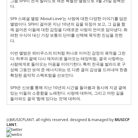
그룹 SF9이 전곡 발라드로 채운 특별한 앨범으로 3월 25일 컴백한
다.
SF9 스페셜 앨범 ‘About Love’는 사랑에 대한 다양한 이야기를 담은
앨범이다. SF9이 걸어온 지난 10년의 길을 되짚어 보고, 그 길을 함
께 걸어온 이들에 대한 감정을 다채로운 사랑의 언어로 담아냈다. 화
려한 수식어 대신 가장 보통의 단어를 선택해 묵직한 진심을 전한
다.
이번 앨범은 뫼비우스의 띠처럼 하나로 이어진 감정의 궤적을 그린
다. 하루의 끝에 다시 제자리로 돌아오는 태양처럼, 결국 사랑하는
사람에게로 돌아오는 마음을 이야기한다. 특히 전곡을 발라드로 구
성해 그동안 보여 준 에너지와는 또 다른 결의 감성을 드러내며 한층
확장된 음악적 스펙트럼을 선보인다.
SF9은 신보를 통해 지난 10년의 시간을 돌아봄과 동시에 지금 곁에
있는 이들의 소중함을 노래한다. 사랑에 대하여, 그리고 어떤 길을
돌아와도 결국 ‘함께 있다는 것’에 대하여.
(c)MUSICPLANT. all rights reserved.
designed & managed by
MUSICP
LANT.