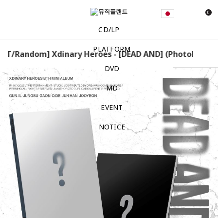
0
CD/LP
PLATFORM
FT/Random] Xdinary Heroes - [DEAD AND] (Photobook ver
DVD
MD
EVENT
NOTICE