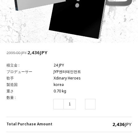
2,436JPY
2999.00 JPY
積立金 :
24 JPY
プロデューサー
JYP엔터테인먼트
歌手
Xdinary Heroes
製造国
korea
重さ
0.70 kg
数量 :
2,436
JPY
Total Purchase Amount