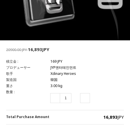
16,893JPY
20900.00 JPY
積立金 :
169 JPY
プロデューサー
JYP엔터테인먼트
歌手
Xdinary Heroes
製造国
韓国
重さ
3.00 kg
数量 :
16,893
JPY
Total Purchase Amount