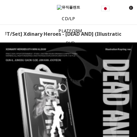
0
CD/LP
PLATFORM
FT/Set] Xdinary Heroes - [DEAD AND] (Illustration Keyrin
DVD
MD
EVENT
NOTICE