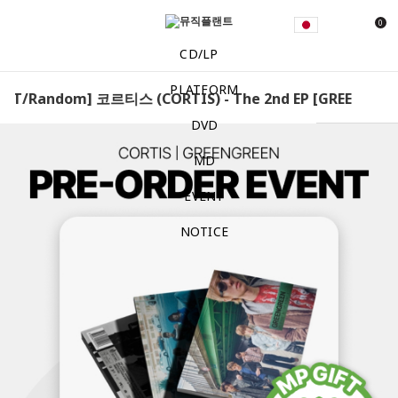
0
CD/LP
PLATFORM
FT/Random] 코르티스 (CORTIS) - The 2nd EP [GREENGREEN]
DVD
MD
EVENT
NOTICE