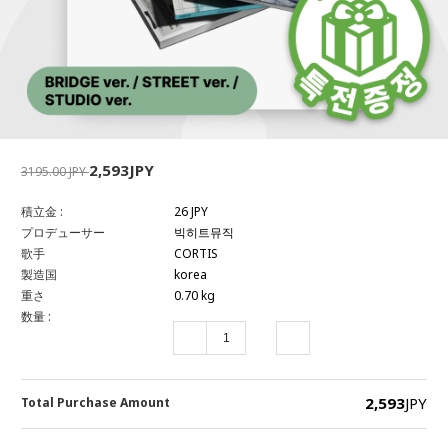
2,593JPY
3195.00 JPY
積立金 :
26 JPY
プロデューサー
빅히트뮤직
歌手
CORTIS
製造国
korea
重さ
0.70 kg
数量 :
2,593
JPY
Total Purchase Amount