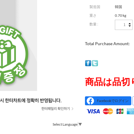
製造国
韓国
重さ
0.70 kg
数量 :
Total Purchase Amount:
商品は品切
Facebookでログイン
Select Language
▼