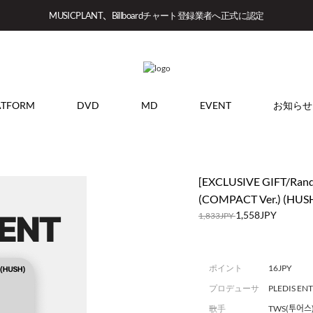
MUSICPLANT、Billboardチャート登録業者へ正式に認定
ATFORM
DVD
MD
EVENT
お知らせ
[EXCLUSIVE GIFT/Rand
(COMPACT Ver.) (HUS
1,558JPY
1,833JPY
ポイント
16JPY
プロデューサ
PLEDIS EN
ー
歌手
TWS(투어스