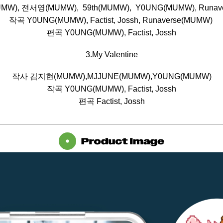
), 전서영(MUMW),  59th(MUMW),  Y0UNG(MUMW), Runav
작곡 Y0UNG(MUMW), Factist, Jossh, Runaverse(MUMW) 
편곡 Y0UNG(MUMW), Factist, Jossh
3.My Valentine
작사 김지현(MUMW),MJJUNE(MUMW),Y0UNG(MUMW)
작곡 Y0UNG(MUMW), Factist, Jossh
편곡 Factist, Jossh