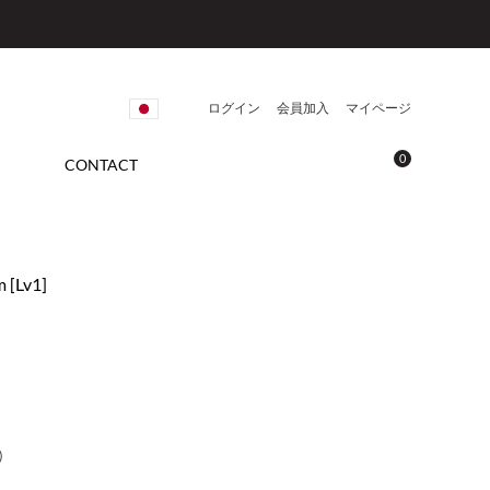
ログイン
会員加入
マイページ
0
CONTACT
m [Lv1]
)