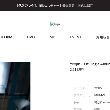
MUSICPLANT、Billboardチャート登録業者へ正式に認定
ATFORM
DVD
MD
EVENT
お知らせ
Yeojin - 1st Single Albu
2,213JPY
ポイント
22JPY
プロデューサ
MUMW
ー
歌手
여진 (YeoJin
製造国
韓国