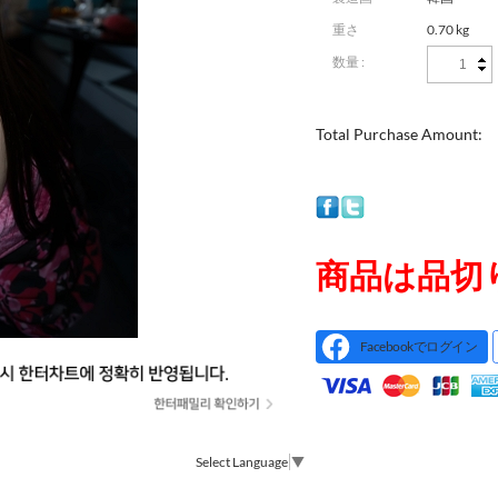
重さ
0.70 kg
数量 :
Total Purchase Amount:
商品は品切
Facebookでログイン
Select Language
▼