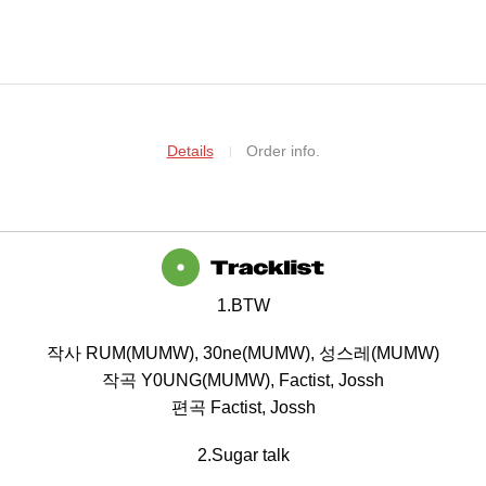
Details
Order info.
1.BTW
작사 RUM(MUMW), 30ne(MUMW), 성스레(MUMW)
작곡 Y0UNG(MUMW), Factist, Jossh
편곡 Factist, Jossh
2.Sugar talk