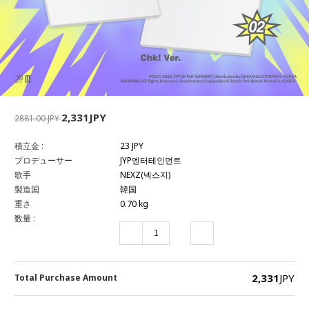
2,331JPY
2881.00 JPY
積立金 :
23 JPY
プロデューサー
JYP엔터테인먼트
歌手
NEXZ(넥스지)
製造国
韓国
重さ
0.70 kg
数量 :
2,331
JPY
Total Purchase Amount