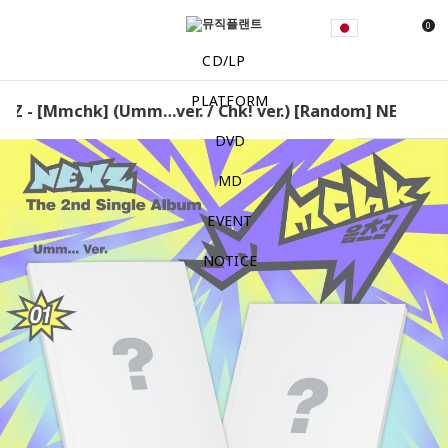
0
CD/LP
PLATFORM
Z - [Mmchk] (Umm…ver. / Chk! ver.) [Random] NEXZ - [Mm
DVD
MD
EVENT
NOTICE