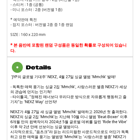
- 스티커 : 1종 (공통)
- 미니 포스터 : 2종 (버전별 1종)
* 예약판매 특전
- 접지 포스터 : 버전별 2종 중 1종 랜덤
SIZE : 160 x 220 mm
*
본 음반에 포함된 랜덤 구성품은 동일한 확률로 구성되어 있습니
다
.
'JYP의 글로벌 기대주' NEXZ, 4월 27일 싱글 앨범 'Mmchk' 발매!
- 독특한 매력 풍기는 싱글 2집 'Mmchk', 사랑스러운 별종 NEXZ가 세상
의 관습에 던지는 인기척!
- 타이틀곡, "정해진 매너보다 우리다운 방식으로 자유롭게 행동하고 즐
기자"는 'NEXZ Way' 선언작!
NEXZ가 4월 27일 새 싱글 앨범 'Mmchk' 발매하고 2026년 첫 출격한다.
NEXZ의 싱글 2집 'Mmchk'는 지난해 10월 미니 앨범 'Beat-Boxer' 이후
6개월 만의 컴백작이자 2024년 5월 글로벌 데뷔를 알린 'Ride the Vibe'
이후 약 2년 만에 선보이는 싱글 앨범이다.
시각적으로도, "음츠크"라 읽는 리드미컬한 사운드적으로도 어딘가 독특
하고 묘한 매력을 풍기는 앨범명 'Mmchk'는 '사랑스러운 별종' NEXZ가