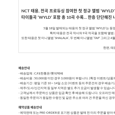
NCT
태용
,
전곡 프로듀싱 참여한 첫 정규 앨범 ‘
WYLD
’
타이틀곡 ‘
WYLD
’ 포함 총
10
곡 수록… 한층 단단해진 
5
월
18
일 발매되는 태용의 첫 정규 앨범 ‘
WYLD
’는 동
특히 태용은 전곡 작사와
9
곡 작곡을 포함해 앨범
또한 태용은 첫 미니앨범 ‘
SHALALA
’
,
두 번째 미니앨범 ‘
TAP
’ 그리고
4
한편
,
태용
배송안내
- 배송업체 : CJ대한통운/롯데택배
- 배송비용 : 50,000원 미만 경우 3,000원이 부됩니다. (특정 이벤트/
- 배송기간 : 평일 기준 10 ~ 14일 소요 (이벤트 등의 주문건의 경우 배
- 제주/도서/산간지역 등 일부 지역은 별도 추가 요금이 발생할 수 있습니다
- 고객님께서 주문하신 상품은 입금 확인 후 배송해 드립니다. 오프라인 
- 동일한 주문자가 동일한 수령인 및 같은 주소로 여러 건 주문을 하신 경우
예약상품 배송안내
- 예약판매 또는 PRE-ORDER로 표기된 상품은 발매 전 미리 주문을 받