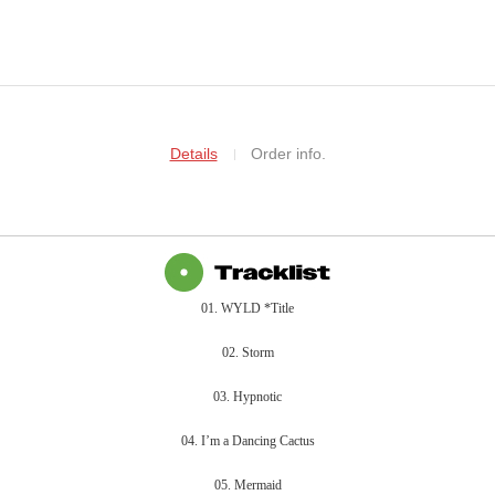
Details
Order info.
01. WYLD *Title
02. Storm
03. Hypnotic
04. I’m a Dancing Cactus
05. Mermaid