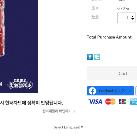
重さ
0.70 kg
数量 :
Total Purchase Amount:
Cart
Facebookでログイン
Select Language
▼