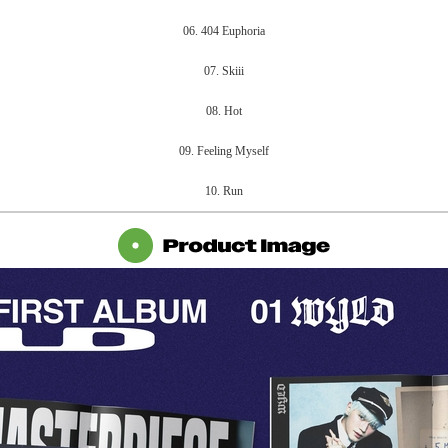
06. 404 Euphoria
07. Skiii
08. Hot
09. Feeling Myself
10. Run