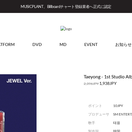
MUSICPLANT、Billboardチャート登録業者へ正式に認定
ATFORM
DVD
MD
EVENT
お知らせ
Taeyong - 1st Studio A
1,938JPY
2,396JPY
ポイント
10JPY
プロデューサ
SM ENTER
ー
歌手
태용
製造国
韓国