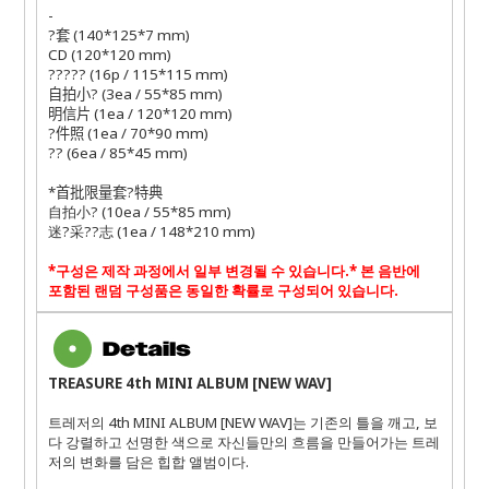
-
?套
(140*125*7 mm)
CD (120*120 mm)
?????
(16p / 115*115 mm)
自拍小?
(3ea / 55*85 mm)
明信片
(1ea / 120*120 mm)
?
件照
(1ea / 70*90 mm)
??
(6ea / 85*45 mm)
*
首批限量套?特典
自拍小?
(10ea / 55*85 mm)
迷
?
采
??
志
(1ea / 148*210 mm)
*
구성은 제작 과정에서 일부 변경될 수 있습니다
.
*
본 음반에
포함된 랜덤 구성품은 동일한 확률로 구성되어 있습니다
.
TREASURE 4th MINI ALBUM [NEW WAV]
트레저의
4th MINI ALBUM [NEW WAV]
는 기존의 틀을 깨고
,
보
다 강렬하고 선명한 색으로 자신들만의 흐름을 만들어가는 트레
저의 변화를 담은 힙합 앨범이다
.