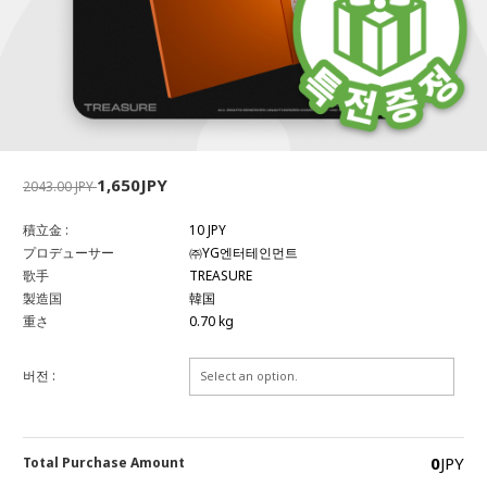
1,650JPY
2043.00 JPY
積立金 :
10 JPY
プロデューサー
㈜YG엔터테인먼트
歌手
TREASURE
製造国
韓国
重さ
0.70 kg
버전 :
0
JPY
Total Purchase Amount