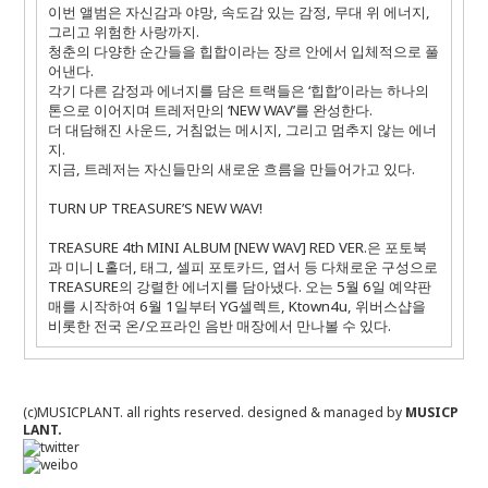
이번 앨범은 자신감과 야망
,
속도감 있는 감정
,
무대 위 에너지
,
그리고 위험한 사랑까지
.
청춘의 다양한 순간들을 힙합이라는 장르 안에서 입체적으로 풀
어낸다
.
각기 다른 감정과 에너지를 담은 트랙들은 ‘힙합’이라는 하나의
톤으로 이어지며 트레저만의 ‘
NEW WAV
’를 완성한다
.
더 대담해진 사운드
,
거침없는 메시지
,
그리고 멈추지 않는 에너
지
.
지금
,
트레저는 자신들만의 새로운 흐름을 만들어가고 있다
.
TURN UP TREASURE’S NEW WAV!
TREASURE 4th MINI ALBUM [NEW WAV] RED VER.
은 포토북
과 미니
L
홀더
,
태그
,
셀피 포토카드
,
엽서 등 다채로운 구성으로
TREASURE
의 강렬한 에너지를 담아냈다
.
오는
5
월
6
일 예약판
매를 시작하여
6
월
1
일부터
YG
셀렉트
, Ktown4u,
위버스샵을
비롯한 전국 온
/
오프라인 음반 매장에서 만나볼 수 있다
.
(c)MUSICPLANT. all rights reserved.
designed & managed by
MUSICP
LANT.