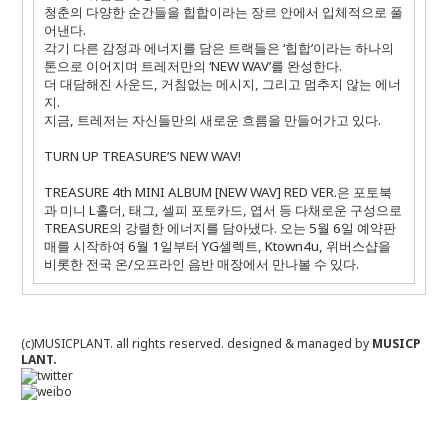
청춘의 다양한 순간들을 힙합이라는 장르 안에서 입체적으로 풀
어낸다
.
각기 다른 감정과 에너지를 담은 트랙들은 ‘힙합’이라는 하나의
톤으로 이어지며 트레저만의 ‘
NEW WAV
’를 완성한다
.
더 대담해진 사운드
,
거침없는 메시지
,
그리고 멈추지 않는 에너
지
.
지금
,
트레저는 자신들만의 새로운 흐름을 만들어가고 있다
.
TURN UP TREASURE’S NEW WAV!
TREASURE 4th MINI ALBUM [NEW WAV] RED VER.
은 포토북
과 미니
L
홀더
,
태그
,
셀피 포토카드
,
엽서 등 다채로운 구성으로
TREASURE
의 강렬한 에너지를 담아냈다
.
오는
5
월
6
일 예약판
매를 시작하여
6
월
1
일부터
YG
셀렉트
, Ktown4u,
위버스샵을
비롯한 전국 온
/
오프라인 음반 매장에서 만나볼 수 있다
.
(c)MUSICPLANT. all rights reserved.
designed & managed by
MUSICP
LANT.