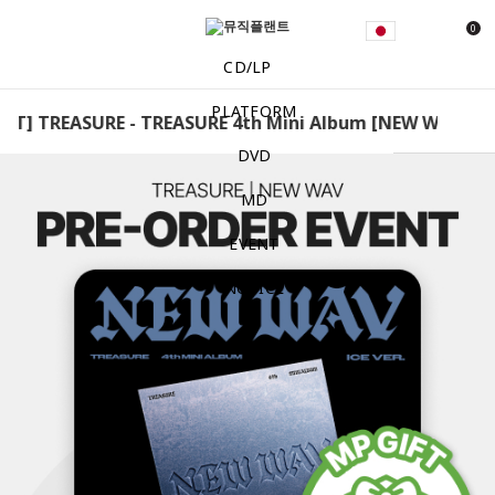
0
CD/LP
PLATFORM
T] TREASURE - TREASURE 4th Mini Album [NEW WAV] (ICE 
DVD
MD
EVENT
NOTICE