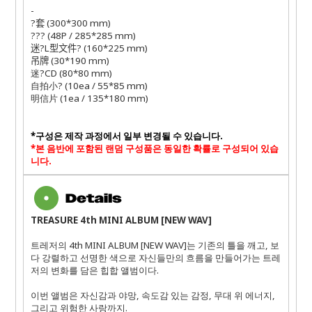
-
?套
(300*300 mm)
??
?
(48P / 285*285 mm)
迷
?
L
型文件
?
(160*225 mm)
吊牌
(30*190 mm)
迷
?
CD (80*80 mm)
自拍小?
(10ea / 55*85 mm)
明信片
(1ea / 135*180 mm)
*
구성은 제작 과정에서 일부 변경될 수 있습니다
.
*
본 음반에 포함된 랜덤 구성품은 동일한 확률로 구성되어 있습
니다
.
TREASURE 4th MINI ALBUM [NEW WAV]
트레저의
4th MINI ALBUM [NEW WAV]
는 기존의 틀을 깨고
,
보
다 강렬하고 선명한 색으로 자신들만의 흐름을 만들어가는 트레
저의 변화를 담은 힙합 앨범이다
.
이번 앨범은 자신감과 야망
,
속도감 있는 감정
,
무대 위 에너지
,
그리고 위험한 사랑까지
.