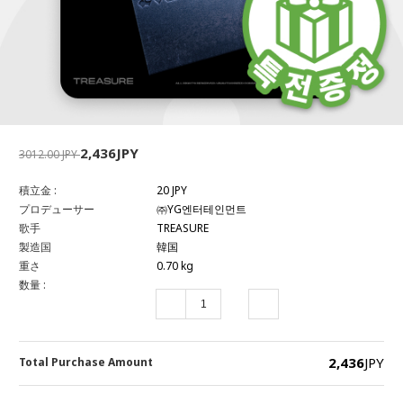
2,436JPY
3012.00 JPY
積立金 :
20 JPY
プロデューサー
㈜YG엔터테인먼트
歌手
TREASURE
製造国
韓国
重さ
0.70 kg
数量 :
2,436
JPY
Total Purchase Amount