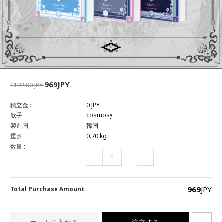
969JPY
1192.00 JPY
積立金 :
0 JPY
歌手
cosmosy
製造国
韓国
重さ
0.70 kg
数量 :
969
JPY
Total Purchase Amount
カートに入れる
注文する