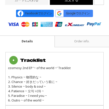
Facebookでログイン
Googleでログイン
Details
Order info.
cosmosy 2nd EP ‘~ of the world ~’ Tracklist
1. Physics ~ 物理的な ~
2. Chance ~ 好きだっていう前に ~
3. Silence ~ body & soul ~
4. Patience ~ 오직 너와 ~
5. Paradise ~ I need you ~
6. Outro ~ of the world ~