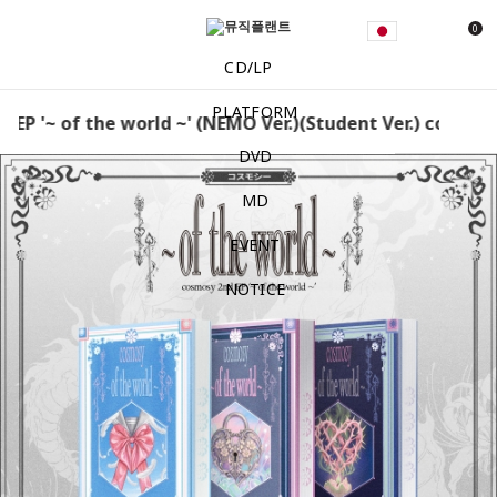
0
CD/LP
PLATFORM
EP '~ of the world ~' (NEMO Ver.)(Student Ver.) cosmosy -
DVD
MD
EVENT
NOTICE