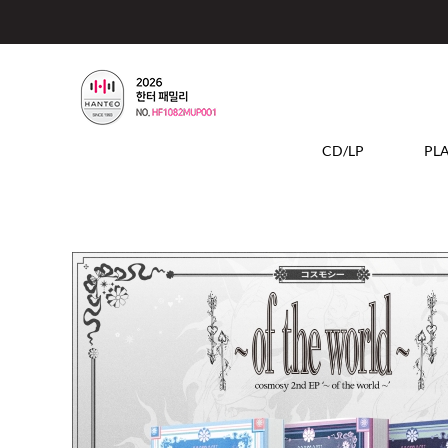
CD/LP
PL