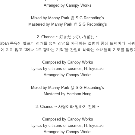
Arranged by Canopy Works
Mixed by Manny Park @ SIG Recording's
Mastered by Manny Park @ SIG Recording's
2. Chance ~ 好きだっていう前に ~
 J-Urban 특유의 멜로디 전개를 얹어 감성을 자극하는 앨범의 중심 트랙이다.
에 지지 않고 ‘0에서 1로 향하는 기적’을 간절히 바라는 소녀들의 기도를 담았
Composed by Canopy Works
Lyrics by citizens of cosmos, H.Toyosaki
Arranged by Canopy Works
Mixed by Manny Park @ SIG Recording's
Mastered by Harrison Hong
3. Chance ~ 사랑이라 말하기 전에 ~
Composed by Canopy Works
Lyrics by citizens of cosmos, H.Toyosaki
Arranged by Canopy Works