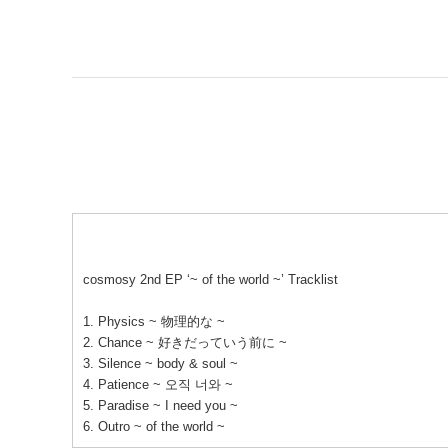
cosmosy 2nd EP ‘~ of the world ~’ Tracklist
1. Physics ~ 物理的な ~
2. Chance ~ 好きだっていう前に ~
3. Silence ~ body & soul ~
4. Patience ~ 오직 너와 ~
5. Paradise ~ I need you ~
6. Outro ~ of the world ~