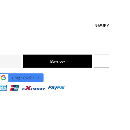
969
JPY
Buynow
Googleでログイン