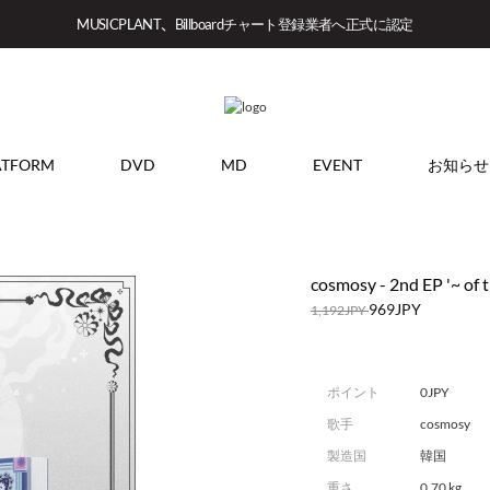
MUSICPLANT、Billboardチャート登録業者へ正式に認定
ATFORM
DVD
MD
EVENT
お知らせ
cosmosy - 2nd EP '~ of t
969JPY
1,192JPY
ポイント
0JPY
歌手
cosmosy
製造国
韓国
重さ
0.70 kg