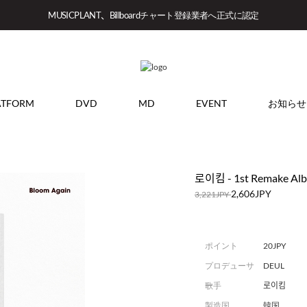
MUSICPLANT、Billboardチャート登録業者へ正式に認定
ATFORM
DVD
MD
EVENT
お知らせ
로이킴 - 1st Remake Al
2,606JPY
3,221JPY
ポイント
20JPY
プロデューサ
DEUL
ー
歌手
로이킴
製造国
韓国