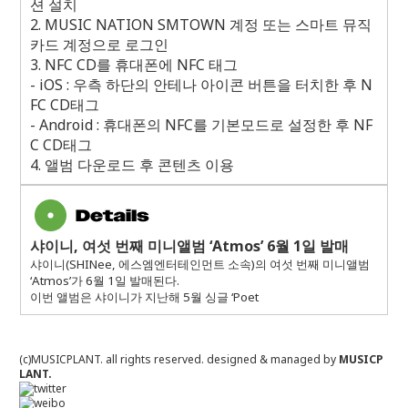
션 설치
2. MUSIC NATION SMTOWN
계정 또는 스마트 뮤직
카드 계정으로 로그인
3. NFC CD
를 휴대폰에
NFC
태그
- iOS :
우측 하단의 안테나 아이콘 버튼을 터치한 후
N
FC CD
태그
- Android :
휴대폰의
NFC
를 기본모드로 설정한 후
NF
C CD
태그
4.
앨범 다운로드 후 콘텐츠 이용
샤이니
,
여섯 번째 미니앨범
‘Atmos’ 6
월
1
일 발매
샤이니
(SHINee,
에스엠엔터테인먼트 소속
)
의 여섯 번째 미니앨범
‘Atmos’
가
6
월
1
일 발매된다
.
이번 앨범은 샤이니가 지난해
5
월 싱글
‘Poet
(c)MUSICPLANT. all rights reserved.
designed & managed by
MUSICP
LANT.