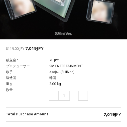
7,019JPY
8119.00 JPY
積立金 :
70 JPY
プロデューサー
SM ENTERTAINMENT
歌手
샤이니 (SHINee)
製造国
韓国
重さ
2.00 kg
数量 :
7,019
JPY
Total Purchase Amount