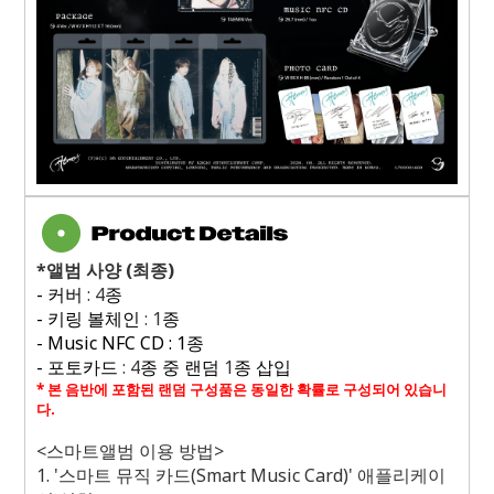
*
앨범 사양
(
최종
)
-
커버
: 4
종
-
키링 볼체인
: 1
종
- Music NFC CD : 1
종
-
포토카드
: 4
종 중 랜덤
1
종 삽입
*
본 음반에 포함된 랜덤 구성품은 동일한 확률로 구성되어 있습니
다
.
<
스마트앨범 이용 방법
>
1. '
스마트 뮤직 카드
(Smart Music Card)'
애플리케이