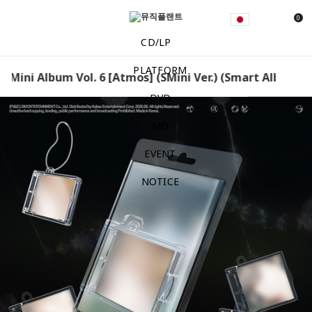
0
CD/LP
PLATFORM
- Mini Album Vol. 6 [Atmos] (SMini Ver.) (Smart Album) [
DVD
MD
EVENT
NOTICE