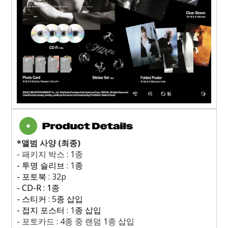
*
앨범 사양
(
최종
)
-
패키지 박스
: 1
종
-
투명 슬리브
: 1
종
-
포토북
: 32p
- CD-R : 1
종
-
스티커
: 5
종 삽입
-
접지 포스터
: 1
종 삽입
-
포토카드
: 4
종 중 랜덤
1
종 삽입