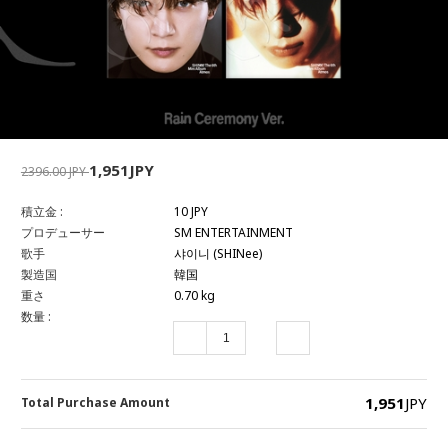
1,951JPY
2396.00 JPY
積立金 :
10 JPY
プロデューサー
SM ENTERTAINMENT
歌手
샤이니 (SHINee)
製造国
韓国
重さ
0.70 kg
数量 :
1,951
JPY
Total Purchase Amount