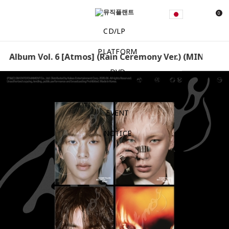
0
CD/LP
PLATFORM
i Album Vol. 6 [Atmos] (Rain Ceremony Ver.) (MINHO) SH
DVD
MD
EVENT
NOTICE