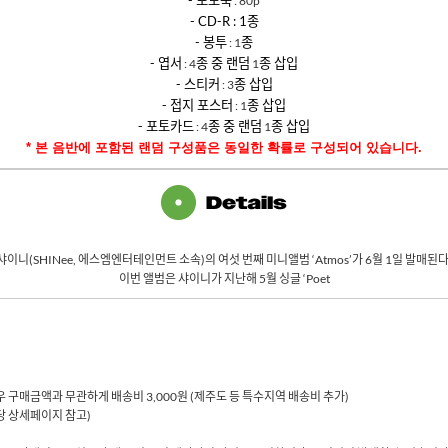
: 80p
- CD-R : 1
종
-
봉투
종
: 1
-
엽서
종 중 랜덤
종 삽입
: 4
1
-
스티커
종 삽입
: 3
-
접지 포스터
종 삽입
: 1
-
포토카드
종 중 랜덤
종 삽입
: 4
1
*
본 음반에 포함된 랜덤 구성품은 동일한 확률로 구성되어 있습니다
.
샤이니
(SHINee,
에스엠엔터테인먼트 소속
)
의 여섯 번째 미니앨범
‘Atmos’
가
6
월
1
일 발매된
이번 앨범은 샤이니가 지난해
5
월 싱글
‘Poet
 경우 구매금액과 무관하게 배송비 3,000원 (제주도 등 특수지역 배송비 추가)
해당 상세페이지 참고)