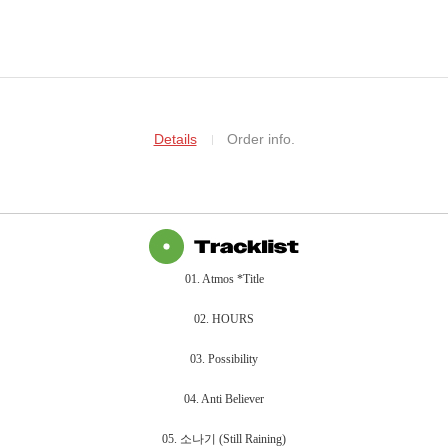
Details
Order info.
01. Atmos *Title
02. HOURS
03. Possibility
04. Anti Believer
05. 소나기 (Still Raining)