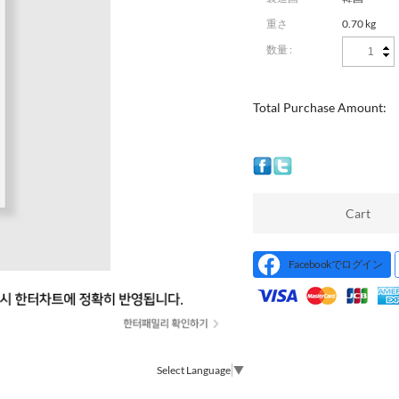
重さ
0.70 kg
数量 :
Total Purchase Amount:
Cart
Facebookでログイン
Select Language
▼