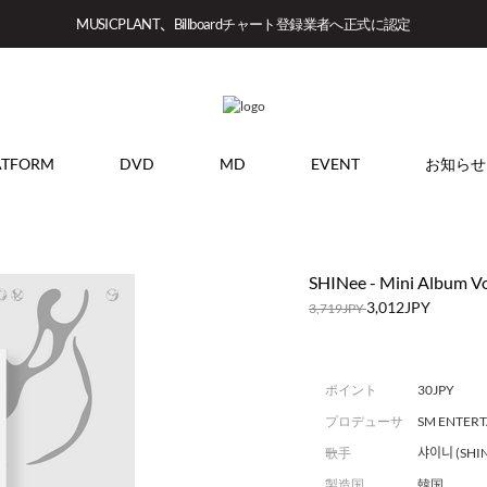
MUSICPLANT、Billboardチャート登録業者へ正式に認定
ATFORM
DVD
MD
EVENT
お知らせ
SHINee - Mini Album Vol
3,012JPY
3,719JPY
ポイント
30JPY
プロデューサ
SM ENTER
ー
歌手
샤이니 (SHIN
製造国
韓国