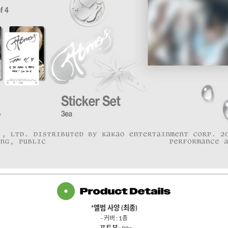
*
앨범 사양
(
최종
)
-
커버
: 1
종
-
포토북