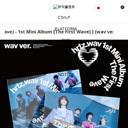
0
CD/LP
PLATFORM
ave) - 1st Mini Album [The First Wave] ] (wav ver.) hrtz.
DVD
MD
EVENT
NOTICE