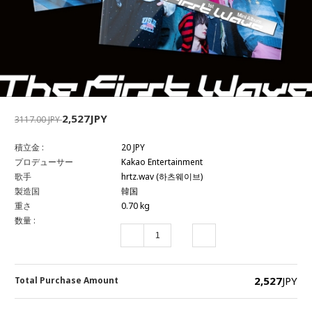
2,527JPY
3117.00 JPY
積立金 :
20 JPY
プロデューサー
Kakao Entertainment
歌手
hrtz.wav (하츠웨이브)
製造国
韓国
重さ
0.70 kg
数量 :
2,527
JPY
Total Purchase Amount