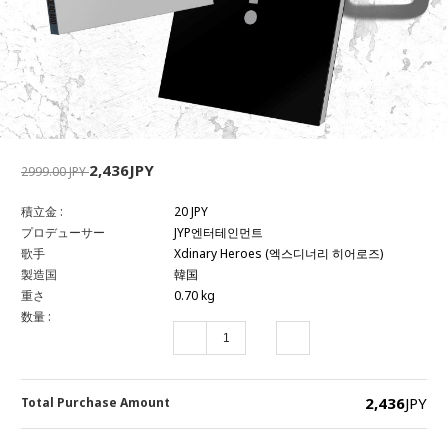
2,436JPY
2999.00 JPY
積立金 :
20 JPY
プロデューサー
JYP엔터테인먼트
歌手
Xdinary Heroes (엑스디너리 히어로즈)
製造国
韓国
重さ
0.70 kg
数量 :
2,436
JPY
Total Purchase Amount