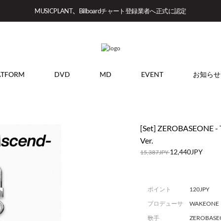
MUSICPLANT、Billboardチャート登録業者へ正式に認定
ATFORM
DVD
MD
EVENT
お知らせ
[Set] ZEROBASEONE - 
Ver.
12,440JPY
15,387JPY
ポイント
120JPY
プロデューサ
WAKEONE
ー
歌手
ZEROBAS