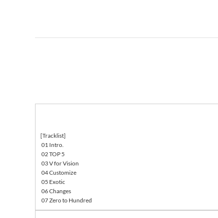
[Tracklist]
01 Intro.
02 TOP 5
03 V for Vision
04 Customize
05 Exotic
06 Changes
07 Zero to Hundred