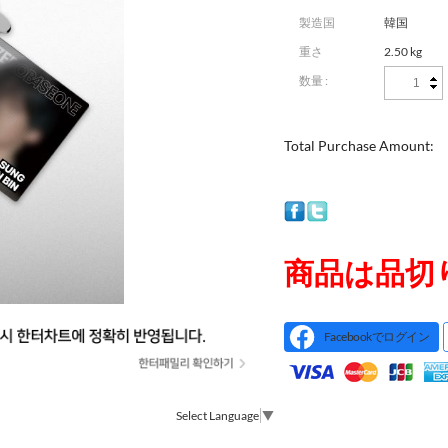
製造国
韓国
重さ
2.50 kg
数量 :
Total Purchase Amount:
商品は品切
Facebookでログイン
Select Language
▼