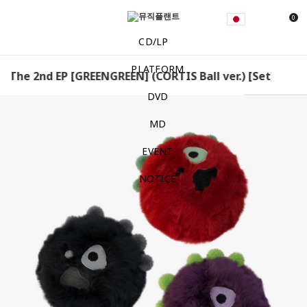
0
CD/LP
PLATFORM
 The 2nd EP [GREENGREEN] (CORTIS Ball ver.) [Set] CORTIS
DVD
MD
EVENT
NOTICE