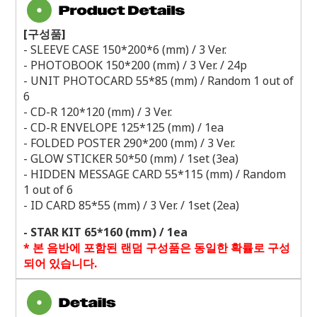
[구성품]
- SLEEVE CASE 150*200*6 (mm) / 3 Ver.
- PHOTOBOOK 150*200 (mm) / 3 Ver. / 24p
- UNIT PHOTOCARD 55*85 (mm) / Random 1 out of
6
- CD-R 120*120 (mm) / 3 Ver.
- CD-R ENVELOPE 125*125 (mm) / 1ea
- FOLDED POSTER 290*200 (mm) / 3 Ver.
- GLOW STICKER 50*50 (mm) / 1set (3ea)
- HIDDEN MESSAGE CARD 55*115 (mm) / Random
1 out of 6
- ID CARD 85*55 (mm) / 3 Ver. / 1set (2ea)
- STAR KIT 65*160 (mm) / 1ea
*
본 음반에 포함된 랜덤 구성품은 동일한 확률로 구성
되어 있습니다
.