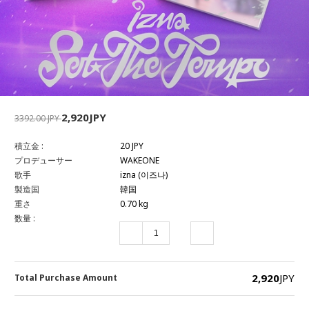
2,920JPY
3392.00 JPY
積立金 :
20 JPY
プロデューサー
WAKEONE
歌手
izna (이즈나)
製造国
韓国
重さ
0.70 kg
数量 :
2,920
JPY
Total Purchase Amount