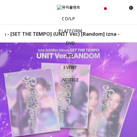
0
CD/LP
PLATFORM
a - [SET THE TEMPO] (UNIT Ver.) [Random] izna - [SET TH
DVD
MD
EVENT
NOTICE