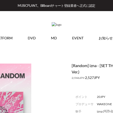
MUSICPLANT、Billboardチャート登録業者へ正式に認定
ATFORM
DVD
MD
EVENT
お知らせ
[Random] izna - [SE
Ver.)
2,527JPY
2,946JPY
ポイント
20JPY
プロデューサ
WAKEONE
ー
歌手
izna (이즈나