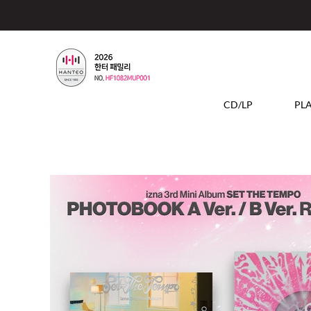
CD/LP
PL