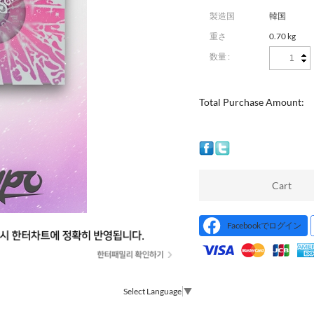
製造国
韓国
重さ
0.70 kg
数量 :
Total Purchase Amount:
Cart
Facebookでログイン
Select Language
▼