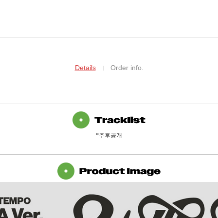
Details
Order info.
*추후공개