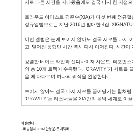
서로 다른 시간을 지나왔음에도 결국 다시 한 지점
올라운드 아티스트 김준수
(XIA)
가 다섯 번째 정규앨범
정규앨범으로는 지난
2016
년 발매한
4
집 ‘
XIGNAT
이번 앨범은 눈에 보이지 않아도 결국 서로를 다시 이
고
,
멀어진 듯했던 시간 역시 다시 이어진다
.
시간이 
강렬한 베이스 라인과 신디사이저 사운드
,
퍼포먼스가
의 총
10
개 트랙이 수록됐다
.
‘
GRAVITY
’가 서로를
음’에 다다르며 하나의 궤적을 완성한다
.
보이지 않아도 결국 다시 서로를 끌어당기는 힘처럼
‘
GRAVITY
’는 리스너들을
XIA
만의 음악 세계로 이끌
배송안내
- 배송업체 : CJ대한통운/롯데택배