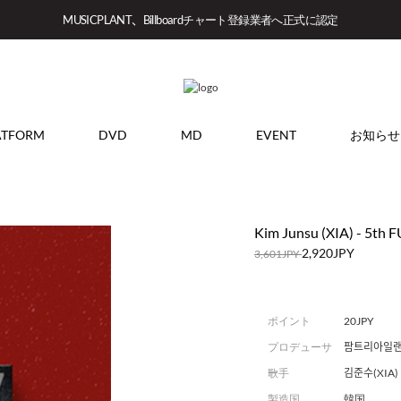
MUSICPLANT、Billboardチャート登録業者へ正式に認定
ATFORM
DVD
MD
EVENT
お知らせ
Kim Junsu (XIA) - 5th 
2,920JPY
3,601JPY
ポイント
20JPY
プロデューサ
팜트리아일
ー
歌手
김준수(XIA)
製造国
韓国