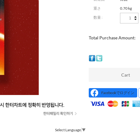
重さ
0.70 kg
数量 :
Total Purchase Amount:
Cart
Facebookでログイン
Select Language
▼