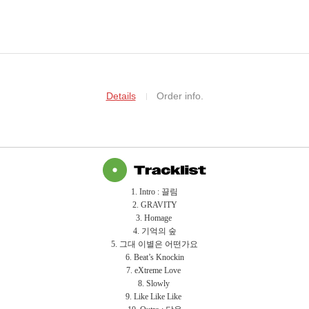
Details
Order info.
1. Intro : 끌림
2. GRAVITY
3. Homage
4. 기억의 숲
5. 그대 이별은 어떤가요
6. Beat’s Knockin
7. eXtreme Love
8. Slowly
9. Like Like Like