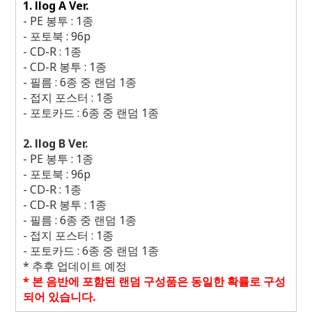
1. llog A Ver.
- PE
봉투
: 1
종
-
포토북
: 96p
- CD-R : 1
종
- CD-R
봉투
: 1
종
-
필름
: 6
종 중 랜덤
1
종
-
접지 포스터
: 1
종
-
포토카드
: 6
종 중 랜덤
1
종
2. llog B Ver.
- PE
봉투
: 1
종
-
포토북
: 96p
- CD-R : 1
종
- CD-R
봉투
: 1
종
-
필름
: 6
종 중 랜덤
1
종
-
접지 포스터
: 1
종
-
포토카드
: 6
종 중 랜덤
1
종
*
추후 업데이트 예정
*
본 음반에 포함된 랜덤 구성품은 동일한 확률로 구성
되어 있습니다
.