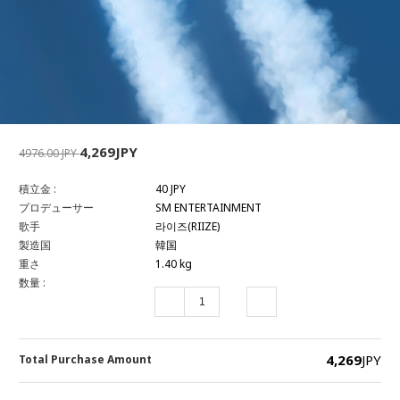
4,269JPY
4976.00 JPY
積立金 :
40 JPY
プロデューサー
SM ENTERTAINMENT
歌手
라이즈(RIIZE)
製造国
韓国
重さ
1.40 kg
数量 :
4,269
JPY
Total Purchase Amount