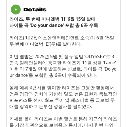
라이즈
,
두 번째 미니앨범 ‘
II
’
6
월
15
일 발매
타이틀 곡 ‘
Do your dance
’ 포함 총
6
곡 수록
라이즈
(RIIZE,
에스엠엔터테인먼트 소속
)
가
6
월
15
일
두 번째 미니앨범 ‘
II
’
(
투
)
를 발매한다
.
이번 앨범은
2025
년
5
월 첫 정규 앨범 ‘
ODYSSEY
’로
3
연속 밀리언셀러에 등극한 라이즈가
11
월 싱글 ‘
Fame
’
이후 약
7
개월 만에 발표하는 신보로
,
타이틀 곡 ‘
Do yo
ur dance
’를 포함한 총
6
곡이 수록되어 있다
.
올해 데뷔
4
년차를 맞이한 라이즈는 그동안 활동에서
얻은 영감과 경험에 기반해 밀도 높은 표현과 독보적인
퍼포먼스를 선사
,
월드 투어 및 페스티벌 등 글로벌 무
대를 장악하고 눈부신 성장사를 펼쳐왔다
.
기세를 몰아 라이즈는 이번 앨범을 통해 지금의 라이즈
를 가장 직관적으로 보여줌과 동시에
,
다시 한번 다양