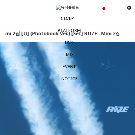
0
CD/LP
PLATFORM
 Mini 2집 [II] (Photobook Ver.) [Set] RIIZE - Mini 2집 [II] (
DVD
MD
EVENT
NOTICE