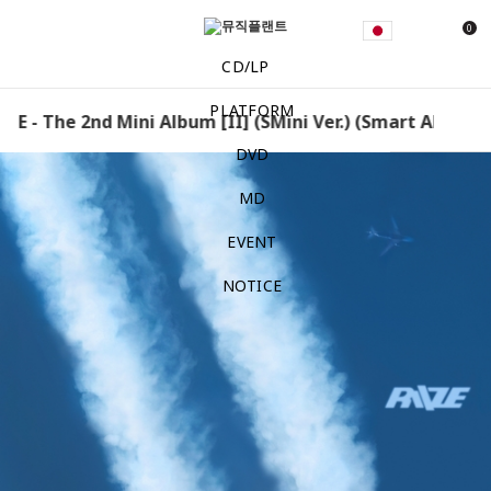
0
CD/LP
PLATFORM
E - The 2nd Mini Album [II] (SMini Ver.) (Smart Album) 
DVD
MD
EVENT
NOTICE