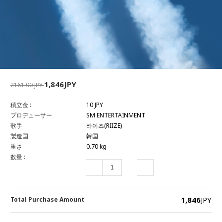
1,846JPY
2161.00 JPY
積立金 :
10 JPY
プロデューサー
SM ENTERTAINMENT
歌手
라이즈(RIIZE)
製造国
韓国
重さ
0.70 kg
数量 :
1,846
JPY
Total Purchase Amount