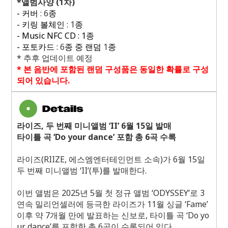
*
앨범사양
(1
차
)
-
커버
: 6
종
-
키링 볼체인
: 1
종
- Music NFC CD : 1
종
-
포토카드
: 6
종 중 랜덤
1
종
*
추후 업데이트 예정
*
본 음반에 포함된 랜덤 구성품은 동일한 확률로 구성
되어 있습니다
.
라이즈
,
두 번째 미니앨범 ‘
II
’
6
월
15
일 발매
타이틀 곡 ‘
Do your dance
’ 포함 총
6
곡 수록
라이즈
(RIIZE,
에스엠엔터테인먼트 소속
)
가
6
월
15
일
두 번째 미니앨범 ‘
II
’
(
투
)
를 발매한다
.
이번 앨범은
2025
년
5
월 첫 정규 앨범 ‘
ODYSSEY
’로
3
연속 밀리언셀러에 등극한 라이즈가
11
월 싱글 ‘
Fame
’
이후 약
7
개월 만에 발표하는 신보로
,
타이틀 곡 ‘
Do yo
ur dance
’를 포함한 총
6
곡이 수록되어 있다
.