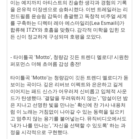
이는 예지까지 아티스트의 진솔한 생각과 경험의 기록
을 은유적 미장센으로 승화시켰다. 이번 트레일러는 리
전드필름 윤승림 감독이 총괄했고 독창적 비주얼 세계
를 구축하는 디렉터 레아 에스마일리(Lea Esmaili)가
합류해 ITZY와 호흡을 맞췄다. 감각적 미학을 입힌 모
든 신이 정교하게 구성되며 호평을 모았다.
- 타이틀곡 'Motto', 청량감 깃든 트렌디 멜로디! 시원한
퍼포먼스 더해 초여름 감성 충전!
타이틀곡 'Motto'는 청량감이 깃든 트렌디 멜로디가 돋
보이는 곡이다. 깊은 리버브 이펙트와 은은하고 길게
이어지는 패드 신스가 어우러져 신비롭고 입체적 사운
드가 탄생했다. '결말을 두려워하지 않는', '망설이던 밤
은 지나고 선명한 빛을 만나는' 확신에 찬 가사 내용처
럼 이 노래는 거침없이 나아갈 수 있는 동력을 일으키
고 멈추지 않는 용기를 불어넣는다. 뮤직비디오에서도
'내가 나를 만나는', '자신을 선택할 수 있도록' 하는 과
정을 시각적으로 구현했다.