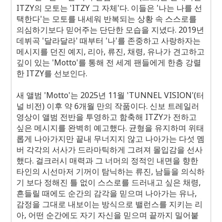
ITZY의 모토는 'ITZY 그 자체'다. 이들은 '나는 나를 선
택한다'는 모토를 내세워 반복되는 상황 속 스스로를
의심하기보다 믿어주는 단단한 모습을 지녔다. 2019년
데뷔곡 '달라달라' 때부터 '나'를 존중하고 사랑하자는
메시지를 던진 예지, 리아, 류진, 채령, 유나가 견고하고
깊이 있는 'Motto'를 통해 전 세계 팬들에게 한층 강렬
한 ITZY를 선보인다.
새 앨범 'Motto'는 2025년 11월 'TUNNEL VISION'(터
널 비전) 이후 약 6개월 만의 작품이다. 신보 트레일러
영상이 앨범 전반을 투영하고 함축해 ITZY가 전하고
싶은 메시지를 완벽히 예고했다. 균형을 유지하며 위태
롭게 나아가지만 끝내 무너지지 않고 나아가는 다섯 멤
버 각각의 서사가 드라마틱하게 그려져 몰입감을 선사
했다. 걸크러시 매력과 그 너머의 정적인 내면을 향한
타인의 시선마저 기꺼이 탐닉하는 류진, 남들을 의식하
기 보다 정해진 틀 없이 스스로를 드러내고 싶은 채령,
흔들릴 때에도 순간의 감각을 믿으며 나아가는 유나,
감정을 그대로 내보이는 방식으로 밸런스를 지키는 리
아, 어떤 순간에도 자기 자신을 믿으며 끝까지 밀어붙