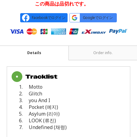
この商品は品切れです。
Facebookでログイン
Googleでログイン
Details
Order info.
1.
Motto
2.
Glitch
3.
you And I
4.
Pocket (
예지
)
5.
Asylum (
리아
)
6.
LOOK (
류진
)
7.
Undefined (
채령
)