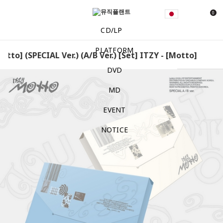
0
CD/LP
PLATFORM
tto] (SPECIAL Ver.) (A/B Ver.) [Set] ITZY - [Motto] (SPECIAL
DVD
MD
EVENT
NOTICE