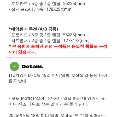
-
포토카드
/ 5
종 중
1
종 랜덤
: 55X85(mm)
-
접지 포스터
/ 1
종
: 178X254(mm)
*
예약판매 특전
(A/B
공통
)
-
포토카드
/ 5
종 중
1
종 랜덤
: 55X85(mm)
-
하드엽서
/ 2
종 중
1
종 랜덤
: 127X178(mm)
*
본 음반에 포함된 랜덤 구성품은 동일한 확률로 구성
되어 있습니다
.
ITZY(있지)가 5월 18일 미니 앨범 'Motto'와 동명 타이
틀곡 발매
- 모토(Motto) '살아 나가거나 일을 하는 데 있어서 표
어나 신조 따위로 삼는 말'이라는 뜻의 단어.
2026년 5월 18일 미니 앨범 'Motto'(모토)를 발매하는