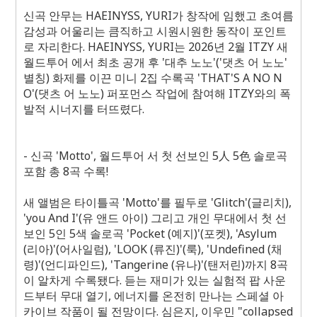
신곡 안무는 HAEINYSS, YURI가 창작에 임했고 초여름
감성과 어울리는 큼직하고 시원시원한 동작이 포인트
로 자리한다. HAEINYSS, YURI는 2026년 2월 ITZY 새
월드투어
에서 최초 공개 후 '대추 노노'('댓츠 어 노노'
별칭) 화제를 이끈 미니 2집 수록곡 'THAT'S A NO N
O'(댓츠 어 노노) 퍼포먼스 작업에 참여해 ITZY와의 폭
발적 시너지를 터뜨렸다.
- 신곡 'Motto', 월드투어
서 첫 선보인 5人 5色 솔로곡
포함 총 8곡 수록!
새 앨범은 타이틀곡 'Motto'를 필두로 'Glitch'(글리치),
'you And I'(유 앤드 아이) 그리고
개인 무대에서 첫 선
보인 5인 5색 솔로곡 'Pocket (예지)'(포켓), 'Asylum
(리아)'(어사일럼), 'LOOK (류진)'(룩), 'Undefined (채
령)'(언디파인드), 'Tangerine (유나)'(탠저린)까지 8곡
이 알차게 수록됐다. 듣는 재미가 있는 실험적 팝 사운
드부터 무대 열기, 에너지를 온전히 만나는 스페셜 아
카이브 작품이 될 전망이다. 심은지, 이우민 "collapsed