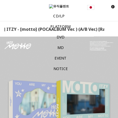
0
CD/LP
PLATFORM
] ITZY - [motto] (POCAALBUM Ver. ) (A/B Ver.) [Random] 
DVD
MD
EVENT
NOTICE