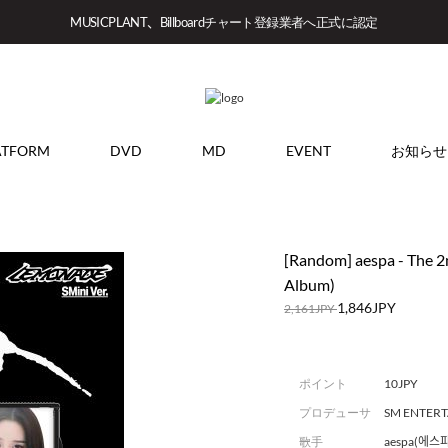
MUSICPLANT、Billboardチャート登録業者へ正式に認定
ATFORM
DVD
MD
EVENT
お知らせ
[Random] aespa - The 
Album)
1,846JPY
2,161JPY
ポイント
10JPY
プロデューサ
SM ENTER
ー
歌手
aespa(에스파