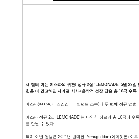
새 챕터 여는 에스파의 귀환
!
정규
2
집
‘LEMONADE’ 5
월
29
일
한층 더 견고해진 세계관 서사
+
음악적 성장 담은 총
10
곡 수록
에스파
(aespa,
에스엠엔터테인먼트 소속
)
가 두 번째 정규 앨범
에스파 정규
2
집
‘LEMONADE’
는 다양한 장르의 총
10
곡이 수
을 만날 수 있다
.
특히 이번 앨범은
2024
년 발매한
‘Armageddon’(
아마겟돈
)
이후