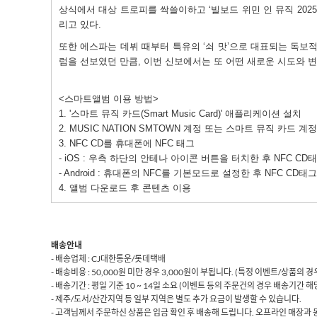
상식에서 대상 트로피를 싹쓸이하고
‘
빌보드 위민 인 뮤직
2025
리고 있다
.
또한 에스파는 데뷔 때부터 특유의
‘
쇠 맛
’
으로 대표되는 독보적
럼을 선보였던 만큼
,
이번 신보에서는 또 어떤 새로운 시도와 
<스마트앨범 이용 방법>
1. '스마트 뮤직 카드(Smart Music Card)' 애플리케이션 설치
2. MUSIC NATION SMTOWN 계정 또는 스마트 뮤직 카드 
3. NFC CD를 휴대폰에 NFC 태그
- iOS : 우측 하단의 안테나 아이콘 버튼을 터치한 후 NFC CD
- Android : 휴대폰의 NFC를 기본모드로 설정한 후 NFC CD태그
4. 앨범 다운로드 후 콘텐츠 이용
배송안내
- 배송업체 : CJ대한통운/롯데택배
- 배송비용 : 50,000원 미만 경우 3,000원이 부됩니다. (특정 이벤트/상품의
- 배송기간 : 평일 기준 10 ~ 14일 소요 (이벤트 등의 주문건의 경우 배송기간 
- 제주/도서/산간지역 등 일부 지역은 별도 추가 요금이 발생할 수 있습니다.
- 고객님께서 주문하신 상품은 입금 확인 후 배송해 드립니다. 오프라인 매장과 