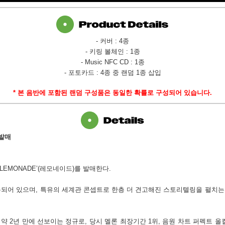
- 커버 : 4종
- 키링 볼체인 : 1종
- Music NFC CD : 1종
- 포토카드 : 4종 중 랜덤 1종 삽입
*
본 음반에 포함된 랜덤 구성품은 동일한 확률로 구성되어 있습니다
.
 발매
‘LEMONADE’(
레모네이드
)
를 발매한다
.
록되어 있으며
,
특유의 세계관 콘셉트로 한층 더 견고해진 스토리텔링을 펼치는
 약
2
년 만에 선보이는 정규로
,
당시 멜론 최장기간
1
위
,
음원 차트 퍼펙트 올