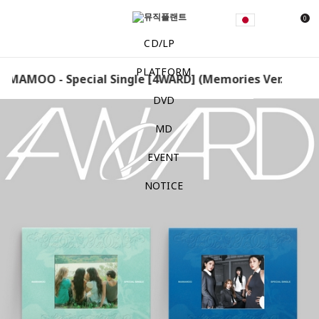
0
CD/LP
PLATFORM
AMOO - Special Single [4WARD] (Memories Ver.) / (Silen
DVD
MD
EVENT
NOTICE