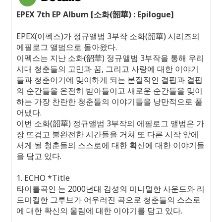
EPEX 7th EP Album [
소화
(
韶華
) : Epilogue]
EPEX(
이펙스
)
가 정규앨범
3
부작 소화
(
韶華
)
시리즈의
에필로그 앨범으로 돌아왔다
.
이펙스는 지난 소화
(
韶華
)
정규앨범
3
부작을 통해 우리
시대 청춘들의 고민과 꿈
,
그리고 사랑에 대한 이야기
들과 청춘이기에 맞이하게 되는 본질적인 결핍과 결핍
의 순간들을 온전히 받아들이고 새로운 순간들을 맞이
하는 가장 찬란한 청춘들의 이야기들을 낭만적으로 풀
어냈다
.
이번 소화
(
韶華
)
정규앨범
3
부작의 에필로그 앨범은 가
장 뜨겁고 불완전한 시간들을 거쳐 또 다른 시작 앞에
서게 될 청춘들의 스스로에 대한 확신에 대한 이야기들
을 담고 있다
.
1. ECHO *Title
타이틀곡인
는
2000
년대 감성의 미니멀한 사운드와 리
드미컬한 그루브가 어우러진 곡으로 청춘들의 스스로
에 대한 확신의 울림에 대한 이야기를 담고 있다
.