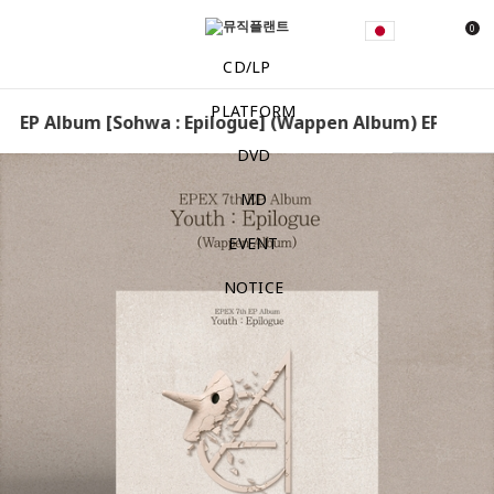
0
CD/LP
PLATFORM
th EP Album [Sohwa : Epilogue] (Wappen Album) EPEX - EP
DVD
MD
EVENT
NOTICE