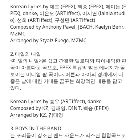
Korean Lyrics by
제프
(EPEX),
백승
(EPEX),
에이든
(E
PEX), danke,
이은오
(ARTiffect),
이시연
(lalala studi
o),
선희
(ARTiffect),
구성민
(ARTiffect)
Composed by Anthony Pavel, JBACH, Kaelyn Behr,
MZMC
Arranged by Styalz Fuego, MZMC
2.
매일의 내일
<
매일의 내일
>
은 쉽고 간결한 멜로디와 다이내믹한 편
곡이 아름다운 곡으로
, EPEX
특유의 밝은 에너지가 돋
보이는 미디엄 팝 곡이다
.
어른과 아이의 경계에서 더
좋은 날에 대한 기대를 꿈꾸는 희망적인 내용을 담고
있다
.
Korean Lyrics by
송유
(ARTiffect), danke
Composed by KZ,
김태영
, DINT,
백승
(EPEX)
Arranged by KZ,
김태영
3. BOYS IN THE BAND
는 포리듬이 강조된 밴드 사운드가 믹스된 힙합곡으로