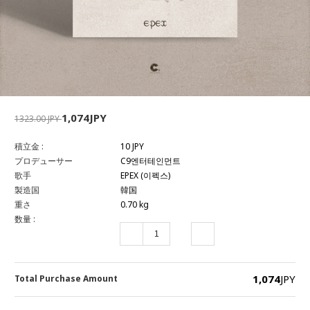
1,074JPY
1323.00 JPY
積立金 :
10 JPY
プロデューサー
C9엔터테인먼트
歌手
EPEX (이펙스)
製造国
韓国
重さ
0.70 kg
数量 :
1,074
JPY
Total Purchase Amount