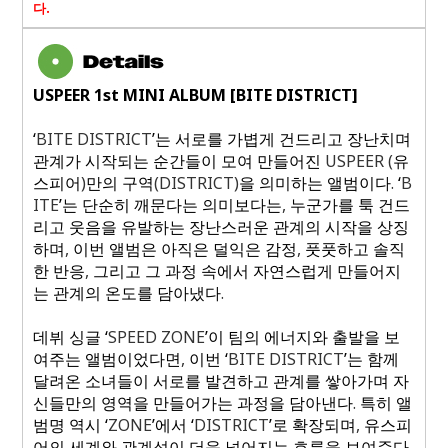
다
.
USPEER 1st MINI ALBUM [BITE DISTRICT]
‘
BITE DISTRICT
’는 서로를 가볍게 건드리고 장난치며
관계가 시작되는 순간들이 모여 만들어진
USPEER (
유
스피어
)
만의 구역
(DISTRICT)
을 의미하는 앨범이다
.
‘
B
ITE
’는 단순히 깨문다는 의미보다는
,
누군가를 툭 건드
리고 웃음을 유발하는 장난스러운 관계의 시작을 상징
하며
,
이번 앨범은 아직은 덜익은 감정
,
풋풋하고 솔직
한 반응
,
그리고 그 과정 속에서 자연스럽게 만들어지
는 관계의 온도를 담아냈다
.
데뷔 싱글 ‘
SPEED ZONE
’이 팀의 에너지와 출발을 보
여주는 앨범이었다면
,
이번 ‘
BITE DISTRICT
’는 함께
달려온 소녀들이 서로를 발견하고 관계를 쌓아가며 자
신들만의 영역을 만들어가는 과정을 담아낸다
.
특히 앨
범명 역시 ‘
ZONE
’에서 ‘
DISTRICT
’로 확장되며
,
유스피
어의 세계와 관계성이 더욱 넓어지는 흐름을 보여준다
.