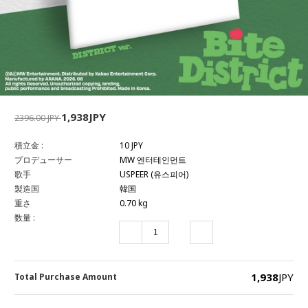
1,938JPY
2396.00 JPY
積立金 :
10 JPY
プロデューサー
MW 엔터테인먼트
歌手
USPEER (유스피어)
製造国
韓国
重さ
0.70 kg
数量 :
1,938
JPY
Total Purchase Amount