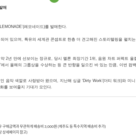
 발매
‘LEMONADE’(
레모네이드
)
를 발매한다
.
록되어 있으며
,
특유의 세계관 콘셉트로 한층 더 견고해진 스토리텔링을 펼치는
 약
2
년 만에 선보이는 정규로
,
당시 멜론 최장기간
1
위
,
음원 차트 퍼펙트 올
’
에서 올해의 그룹상을 수상하는 등 큰 반향을 일으킨 바 있는 만큼
,
이번 컴백
인 음악 색깔로 사랑받아 왔으며
,
지난해 싱글
‘Dirty Work’(
더티 워크
)
와 미
변화를 보여줄지 기대가 모인다
.
 경우 구매금액과 무관하게 배송비 3,000원 (제주도 등 특수지역 배송비 추가)
해당 상세페이지 참고)