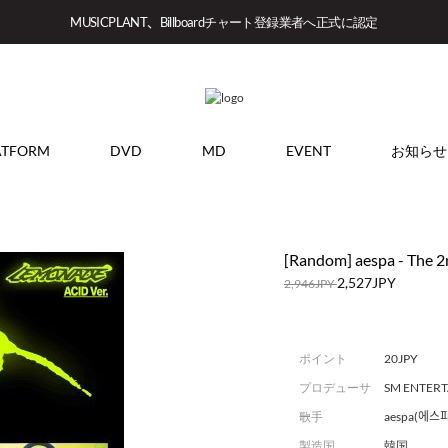
MUSICPLANT、Billboardチャート登録業者へ正式に認定
ATFORM
DVD
MD
EVENT
お知らせ
[Random] aespa - The 
2,527JPY
2,946JPY
ポイント
20JPY
プロデューサ
SM ENTER
ー
歌手
aespa(에스파
製造国
韓国