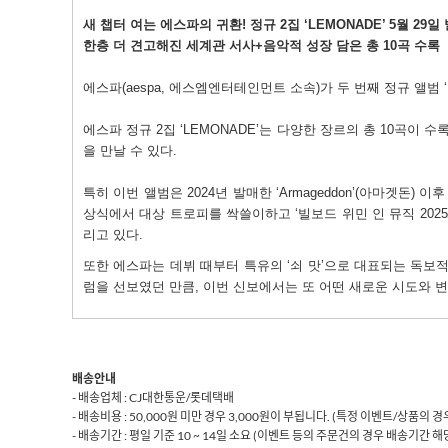
새 챕터 여는 에스파의 귀환
!
정규
2
집
‘LEMONADE’ 5
월
29
일
한층 더 견고해진 세계관 서사
+
음악적 성장 담은 총
10
곡 수록
에스파
(aespa,
에스엠엔터테인먼트 소속
)
가 두 번째 정규 앨범
에스파 정규
2
집
‘LEMONADE’
는 다양한 장르의 총
10
곡이 수
을 만날 수 있다
.
특히 이번 앨범은
2024
년 발매한
‘Armageddon’(
아마겟돈
)
이후
상식에서 대상 트로피를 싹쓸이하고
‘
빌보드 위민 인 뮤직
2025
리고 있다
.
또한 에스파는 데뷔 때부터 특유의
‘
쇠 맛
’
으로 대표되는 독보적
럼을 선보였던 만큼
,
이번 신보에서는 또 어떤 새로운 시도와 
배송안내
- 배송업체 : CJ대한통운/롯데택배
- 배송비용 : 50,000원 미만 경우 3,000원이 부됩니다. (특정 이벤트/상품의
- 배송기간 : 평일 기준 10 ~ 14일 소요 (이벤트 등의 주문건의 경우 배송기간 