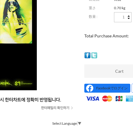
重さ
0.70 kg
数量 :
Total Purchase Amount:
Cart
Facebookでログイン
Select Language
▼