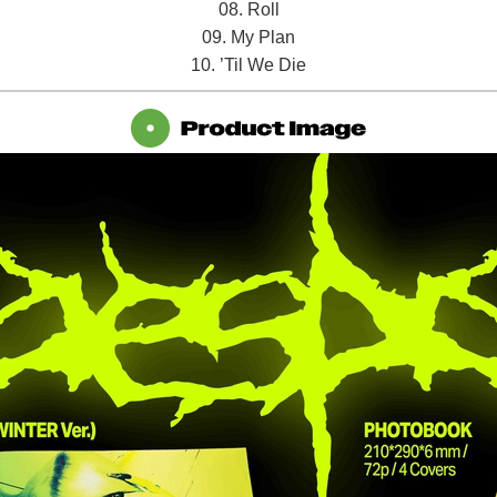
08. Roll
09. My Plan
10. ’Til We Die