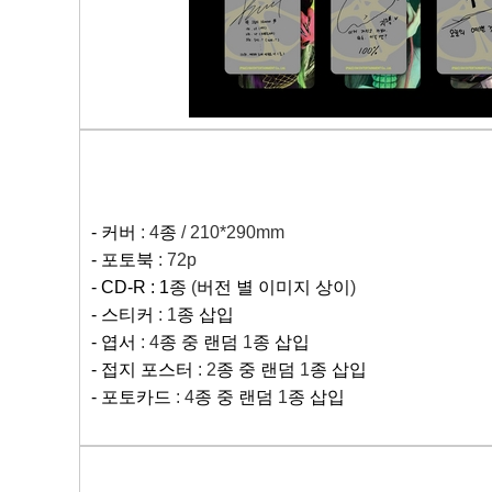
-
커버
: 4
종
/ 210*290mm
-
포토북
: 72p
- CD-R : 1
종
(
버전 별 이미지 상이
)
-
스티커
: 1
종 삽입
-
엽서
: 4
종 중 랜덤
1
종 삽입
-
접지 포스터
: 2
종 중 랜덤
1
종 삽입
-
포토카드
: 4
종 중 랜덤
1
종 삽입