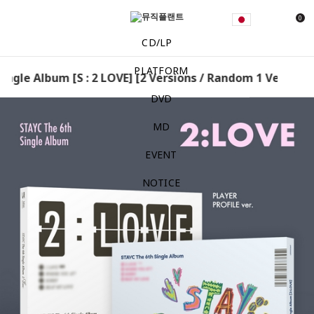
0
CD/LP
PLATFORM
ngle Album [S : 2 LOVE] [2 Versions / Random 1 Version] 
DVD
MD
EVENT
NOTICE