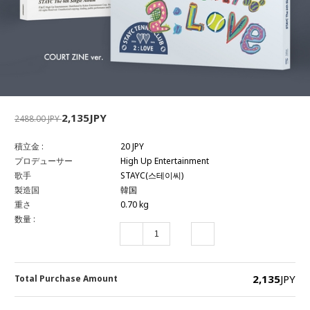
2,135JPY
2488.00 JPY
積立金 :
20 JPY
プロデューサー
High Up Entertainment
歌手
STAYC(스테이씨)
製造国
韓国
重さ
0.70 kg
数量 :
2,135
JPY
Total Purchase Amount