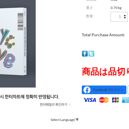
重さ
0.70 kg
数量 :
Total Purchase Amount:
商品は品切
Facebookでログイン
Select Language
▼