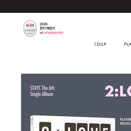
CD/LP
PL