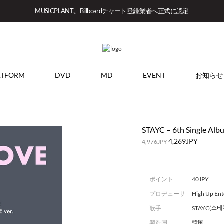
MUSICPLANT、Billboardチャート登録業者へ正式に認定
ATFORM
DVD
MD
EVENT
お知らせ
STAYC – 6th Single Album
4,269JPY
4,976JPY
ポイント
40JPY
プロデューサ
High Up Ent
ー
歌手
STAYC(스테
製造国
韓国