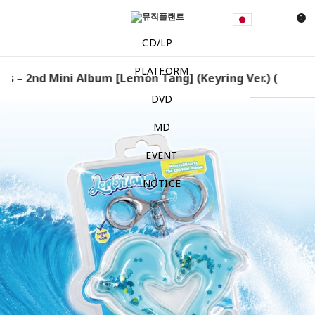
0
CD/LP
PLATFORM
s – 2nd Mini Album [Lemon Tang] (Keyring Ver.) (Smart 
DVD
MD
EVENT
NOTICE