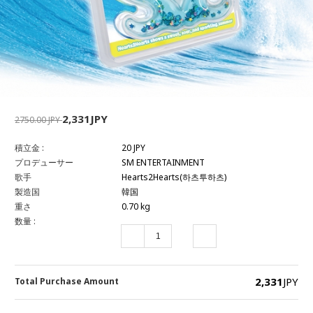
2,331JPY
2750.00 JPY
積立金 :
20 JPY
プロデューサー
SM ENTERTAINMENT
歌手
Hearts2Hearts(하츠투하츠)
製造国
韓国
重さ
0.70 kg
数量 :
2,331
JPY
Total Purchase Amount