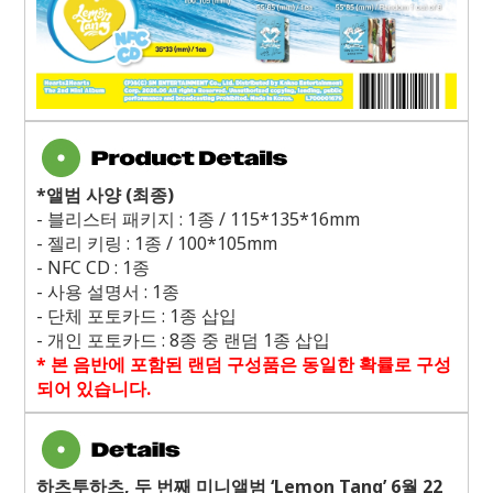
*
앨범 사양
(
최종
)
-
블리스터 패키지
: 1
종
/ 115*135*16mm
-
젤리 키링
: 1
종
/ 100*105mm
- NFC CD : 1
종
-
사용 설명서
: 1
종
-
단체 포토카드
: 1
종 삽입
-
개인 포토카드
: 8
종 중 랜덤
1
종 삽입
*
본 음반에 포함된 랜덤 구성품은 동일한 확률로 구성
되어 있습니다
.
하츠투하츠, 두 번째 미니앨범 ‘Lemon Tang’ 6월 22