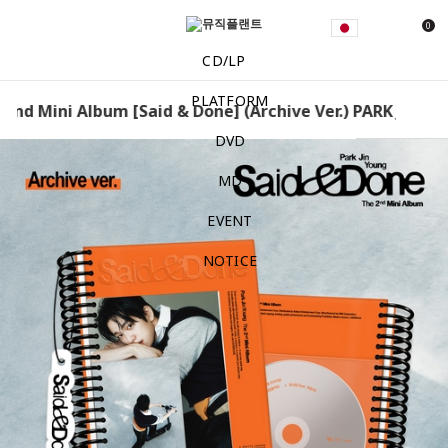
0
CD/LP
PLATFORM
PARK JINYOUNG – 2nd Mini Album [Said & Done] (Archi
DVD
MD
EVENT
NOTICE