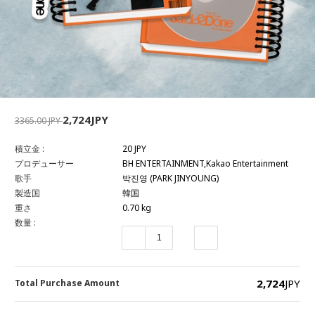
2,724JPY
3365.00 JPY
積立金 :
20 JPY
プロデューサー
BH ENTERTAINMENT,Kakao Entertainment
歌手
박진영 (PARK JINYOUNG)
製造国
韓国
重さ
0.70 kg
数量 :
2,724
JPY
Total Purchase Amount