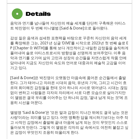
음악과 연기를 넘나들며 자신만의 예술 세계를 단단히 구축해온 아티스
트 박진영이 두 번째 미니앨범 [Said & Done]으로 돌아왔다.
감성 짙은 음색과 섬세한 표현력을 바탕으로 꾸준히 자신만의 음악 세계
를 확장해온 그는, 2021년 싱글 ‘DIVE’를 시작으로 2023년 첫 번째 솔로 E
P [Chapter 0: WITH]를 통해 보다 개인적이고 내밀한 감정들을 솔직하게
풀어내며 솔로 아티스트로서의 방향성을 선명하게 보여주었다. 이후 음
악과 연기를 오가며 삶의 고민과 성장의 순간들을 자연스럽게 작품 안에
담아내며 지금도 자신만의 속도와 언어로 대중과의 예술적 교감을 이어
가고 있다.
[Said & Done]은 박진영이 오랫동안 마음속에 품어온 순간들에서 출발
한다. 그가 태어나고 자라온 시대의 음악, 유년의 기억, 그리고 시간이 흐
르며 희미해진 감정들을 한데 모아 하나의 서사로 엮어냈다. 시대는 끊임
없이 변하고 사람들은 각자의 자리에서 서로 다른 모습으로 살아가지만
이 앨범은 결국 우리를 이어주는 단 하나의 감정, ‘끝내 남게 되는 것’에 조
용히 시선을 머문다.
앨범명 ‘Said & Done’은 ‘모든 말과 감정이 지나간 뒤에도 결국 남는 것은
사랑’이라는 의미를 담고 있다. 어떤 명확한 답을 제시하기보다는 아주 작
고 사적인 감정에서 출발해 끝내 마음에 남게 되는 것이 무엇인지 스스로
돌아보게 만든다. 그렇게 이 앨범은 각자의 삶 속에서도 여전히 붙잡고 싶
은 감정이 무엇인지 조용히 떠올리게 한다.